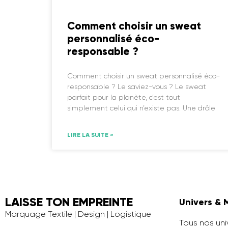
Comment choisir un sweat
personnalisé éco-
responsable ?
Comment choisir un sweat personnalisé éco-
responsable ? Le saviez-vous ? Le sweat
parfait pour la planète, c’est tout
simplement celui qui n’existe pas. Une drôle
LIRE LA SUITE »
LAISSE TON EMPREINTE
Univers & 
Marquage Textile | Design | Logistique
Tous nos uni