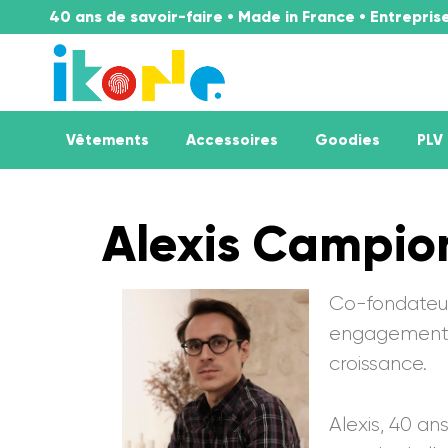
40 ans de savoir-faire • Made in France • Entrepri
Vêtements
Accessoires
Goodies
PLV
Alexis Campio
Co-fondateur
engagement, 
croissance.
Alexis, 40 an