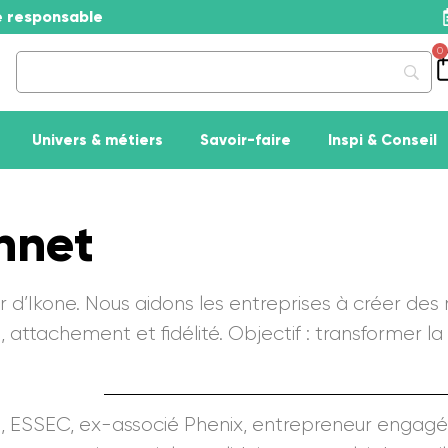
se responsable
0
Univers & métiers
Savoir-faire
Inspi & Conseil
nnet
 d’Ikone. Nous aidons les entreprises à créer des
attachement et fidélité. Objectif : transformer l
s, ESSEC, ex-associé Phenix, entrepreneur engagé. A