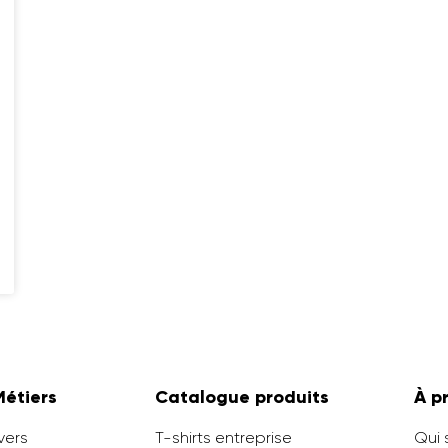
Métiers
Catalogue produits
À p
vers
T-shirts entreprise
Qui