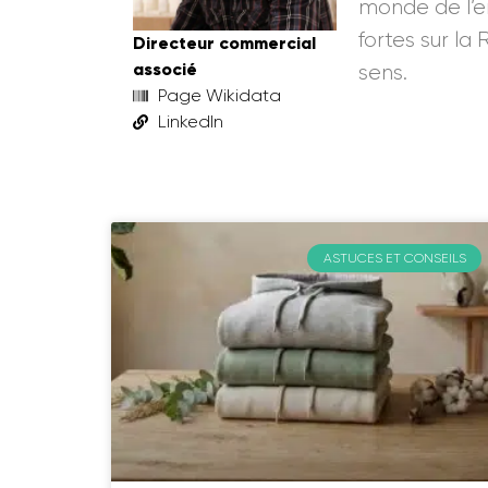
monde de l’en
fortes sur la
Directeur commercial
associé
sens.
Page Wikidata
LinkedIn
ASTUCES ET CONSEILS