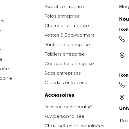
Sweats entreprise
Blog
Polos entreprise
Nou
ert
Chemises entreprise
Iko
é
Vestes & Bodywarmers
Pantalons entreprise
é
Tabliers entreprise
ée
Casquettes entreprise
odée
Sacs entreprises
Ikon
raphie
Goodies entreprise
Accessoires
Ecusson personnalisé
Uni
PLV personnalisée
Rest
Chaussettes personalisées