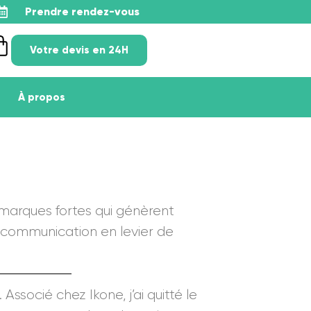
Prendre rendez-vous
Votre devis en 24H
À propos
 marques fortes qui génèrent
a communication en levier de
ssocié chez Ikone, j’ai quitté le