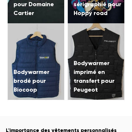
pour Domaine
sérigraphié pour
email
Cartier
Hoppy road
Je m'inscris
En vous inscrivant, vous acceptez de recevoir nos e-mails.
Désabonnement possible à tout moment.
Bodywarmer
Bodywarmer
imprimé en
brodé pour
transfert pour
Biocoop
Peugeot
L'importance des vêtements personnalisés