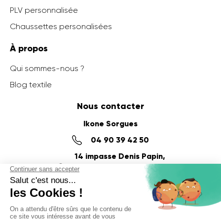
PLV personnalisée
Chaussettes personalisées
À propos
Qui sommes-nous ?
Blog textile
Nous contacter
Ikone Sorgues
04 90 39 42 50
14 impasse Denis Papin,
ZI du Fournalet
84700 SORGUES
Ikone Nancy
03 56 57 57 60