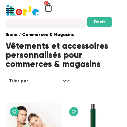
0
Devis
Ikone
/ Commerces & Magasins
Vêtements et accessoires
personnalisés pour
commerces & magasins
Trier le contenu
Sort order