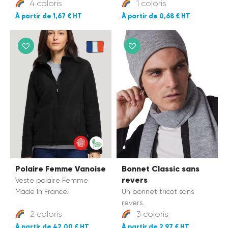
4 coloris
1 coloris
1,67 €
0,68 €
Polaire Femme Vanoise
Bonnet Classic sans
revers
Veste polaire Femme
Made In France.
Un bonnet tricot sans
revers.
2 coloris
3 coloris
42,00 €
2,97 €