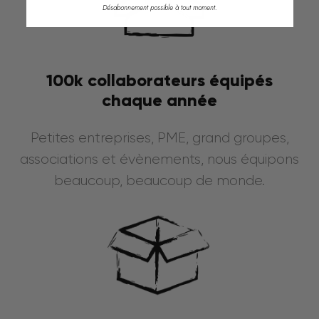
Désabonnement possible à tout moment.
100k collaborateurs équipés
chaque année
Petites entreprises, PME, grand groupes,
associations et évènements, nous équipons
beaucoup, beaucoup de monde.