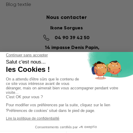
Blog textile
Nous contacter
Ikone Sorgues
04 90 39 42 50
14 impasse Denis Papin,
ZI du Fournalet
84700 SORGUES
Ikone Nancy
03 56 57 57 60
58 Rue de la Commanderie,
54000 NANCY
© Ikone 2025
Politique de confidentialité
Mentions légales
CGV
Filtres