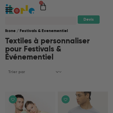
0
Devis
Ikone
/ Festivals & Evenementiel
Textiles à personnaliser
pour Festivals &
Événementiel
Trier le contenu
Sort order