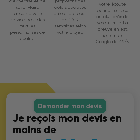
d’expertise et de
proposons des
votre écoute
savoir-faire
délais adaptés
pour un service
français à votre
au cas par cas :
au plus près de
service pour des
de 1 à 3
vos attente. La
textiles
semaines selon
preuve en est,
personnalisés de
votre projet.
notre note
qualité.
Google de 4,9/5.
Demander mon devis
Je reçois mon devis en
moins de