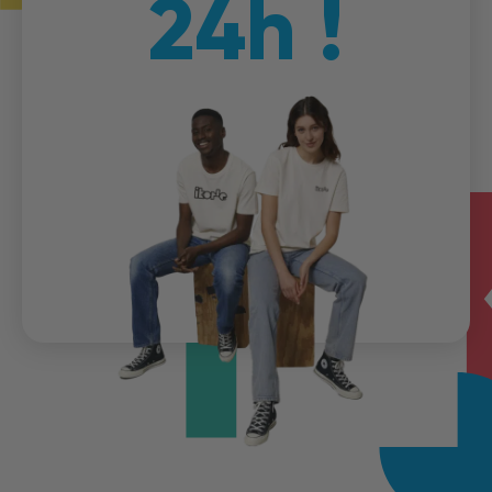
24h !