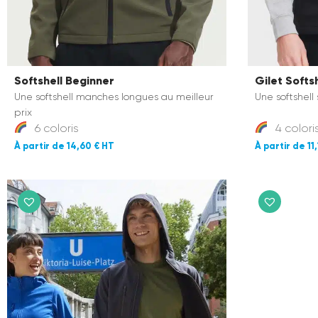
Softshell Beginner
Gilet Softs
Une softshell manches longues au meilleur
Une softshell
prix
6 coloris
4 colori
14,60 €
11