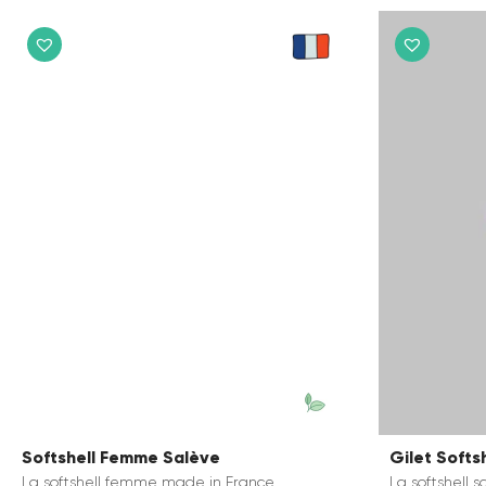
Softshell Femme Salève
Gilet Softs
La softshell femme made in France
La softshell