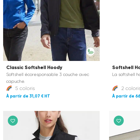
Classic Softshell Hoody
Softshell 
Softshell écoresponsable 3 couche avec
La softshell
capuche.
5 coloris
2 colori
31,07 €
66