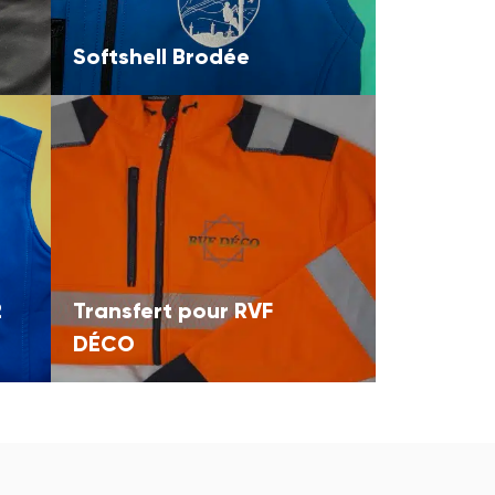
Softshell Brodée
2
Transfert pour RVF
DÉCO