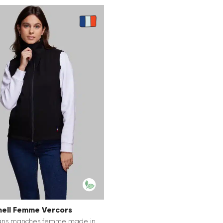
hell Femme Vercors
 sans manches femme made in