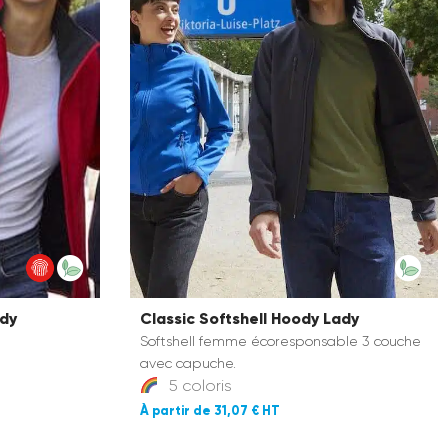
ady
Classic Softshell Hoody Lady
Softshell femme écoresponsable 3 couche
avec capuche.
5 coloris
31,07 €