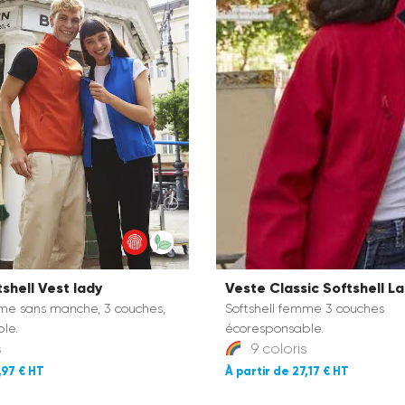
tshell Vest lady
Veste Classic Softshell L
mme sans manche, 3 couches,
Softshell femme 3 couches
le.
écoresponsable.
s
9 coloris
,97 €
27,17 €