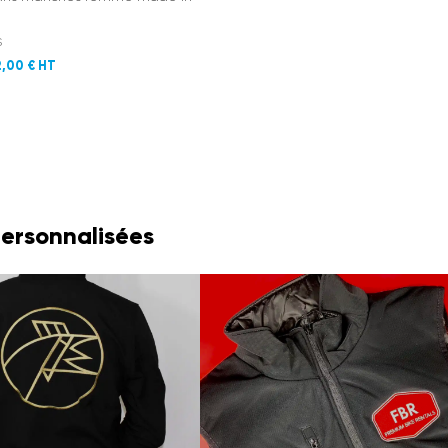
s
,00 €
personnalisées