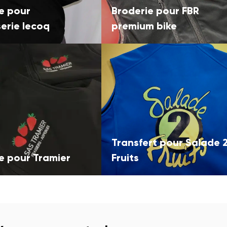
e pour
Broderie pour FBR
erie lecoq
premium bike
Transfert pour Salade 
e pour Tramier
Fruits