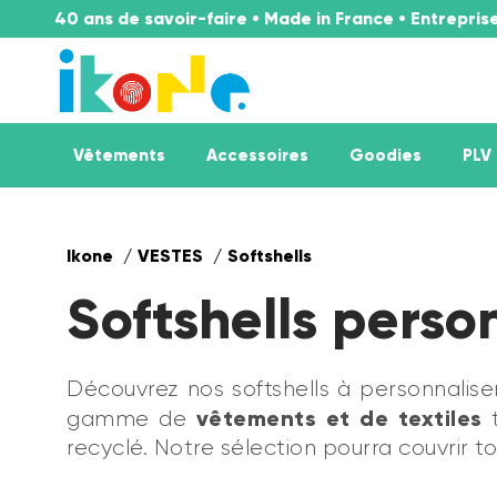
40 ans de savoir-faire • Made in France • Entrepri
Vêtements
Accessoires
Goodies
PLV
Ikone
VESTES
Softshells
Softshells perso
Découvrez nos softshells à personnalis
vêtements et de textiles
gamme de
t
recyclé. Notre sélection pourra couvrir 