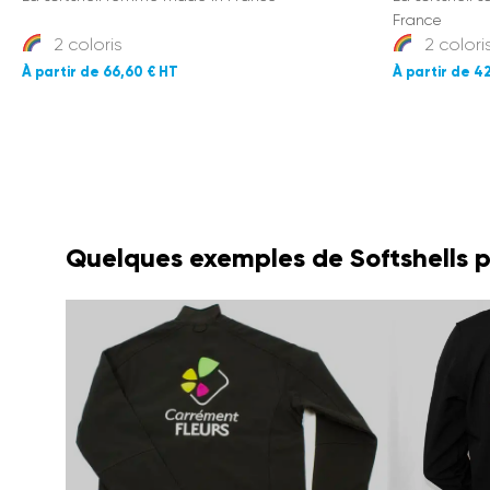
France
2 coloris
2 colori
66,60 €
42
Quelques exemples de Softshells 