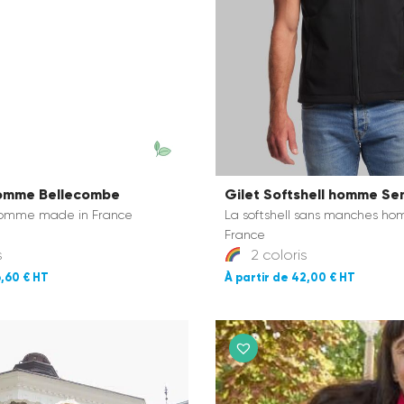
Homme Bellecombe
Gilet Softshell homme S
 homme made in France
La softshell sans manches h
France
s
2 coloris
,60 €
42,00 €