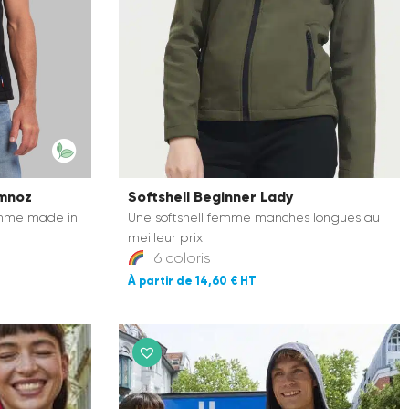
emnoz
Softshell Beginner Lady
omme made in
Une softshell femme manches longues au
meilleur prix
6 coloris
14,60 €