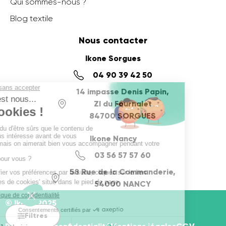
Qui sommes-nous ?
Blog textile
Nous contacter
Ikone Sorgues
04 90 39 42 50
14 impasse Denis Papin,
ZI du Fournalet
84700 SORGUES
Ikone Nancy
03 56 57 57 60
58 Rue de la Commanderie,
54000 NANCY
© Ikone 2025
Filtres