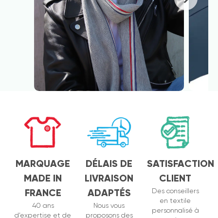
MARQUAGE
DÉLAIS DE
SATISFACTION
MADE IN
LIVRAISON
CLIENT
FRANCE
ADAPTÉS
Des conseillers
en textile
40 ans
Nous vous
personnalisé à
d’expertise et de
proposons des