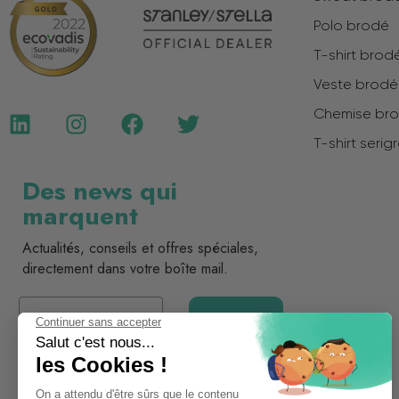
Polo brodé
T-shirt brod
Veste brod
Chemise br
T-shirt serig
Des news qui
marquent
Actualités, conseils et offres spéciales,
directement dans votre boîte mail.
Email
Je m'inscris
* En vous inscrivant, vous acceptez de recevoir nos
communications par email.
Désinscription possible à tout moment.