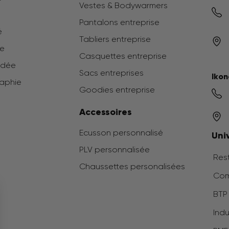
Vestes & Bodywarmers
Pantalons entreprise
é
Tabliers entreprise
ée
Casquettes entreprise
odée
Sacs entreprises
Ikon
raphie
Goodies entreprise
Accessoires
Ecusson personnalisé
Uni
PLV personnalisée
Rest
Chaussettes personalisées
Com
BTP 
Indu