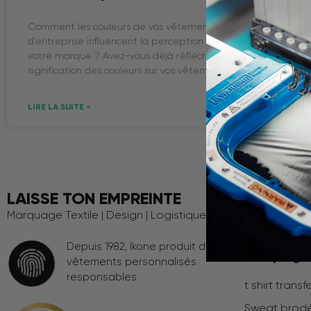
Comment les couleurs de vos vêtements
d’entreprise influencent la perception de
votre marque ? Avez-vous déjà réfléchi à la
signification des couleurs sur vos vêtements
LIRE LA SUITE »
LAISSE TON EMPREINTE
Univers & 
Marquage Textile | Design | Logistique
Tous nos uni
Depuis 1982, Ikone produit des
Marquage
vêtements personnalisés
responsables.
t shirt transf
Sweat brod