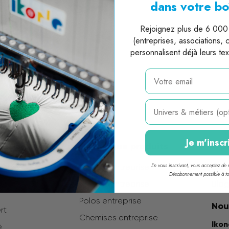
dans votre bo
Rejoignez plus de 6 000 
(entreprises, associations, co
personnalisent déjà leurs te
email
Métier
Je m'inscr
Métiers
Catalogue produits
À p
En vous inscrivant, vous acceptez de r
vers
T-shirts entreprise
Qui
Désabonnement possible à t
Sweats entreprise
Blog
Polos entreprise
Nou
ert
Chemises entreprise
Iko
é