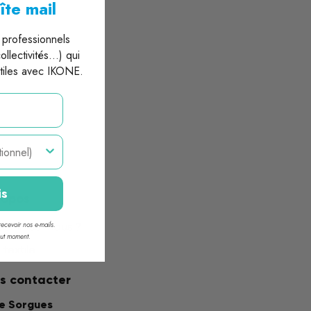
îte mail
professionnels
llectivités...) qui
xtiles avec IKONE.
is
ropos
ecevoir nos e-mails.
 sommes-nous ?
out moment.
 textile
s contacter
ne Sorgues