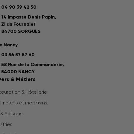
04 90 39 42 50
14 impasse Denis Papin,
ZI du Fournalet
84700 SORGUES
e Nancy
03 56 57 57 60
58 Rue de la Commanderie,
54000 NANCY
vers & Métiers
auration & Hôtellerie
merces et magasins
& Artisans
stries