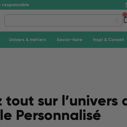
se responsable
0
Univers & métiers
Savoir-faire
Inspi & Conseil
tout sur l’univers 
ile Personnalisé