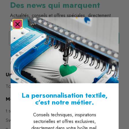
Des news qui marquent
Actualités, conseils et offres spéciales, directement
dans votre boîte mail.
Email
Je m'inscris
* En vous inscrivant, vous acceptez de recevoir nos communications par
email.
Désinscription possible à tout moment.
Univers & Métiers
Tous nos univers
La personnalisation textile,
Marquage
c'est notre métier.
t shirt transfert
Conseils techniques, inspirations
Sweat brodé
sectorielles et offres exclusives,
directement dans votre boîte mail.