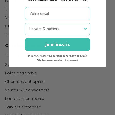
Polo brodé
T-shirt brodé
email
Veste brodée
Métier
Chemise brodée
T-shirt serigraphie
Je m'inscris
Catalogue produits
T-shirts entreprise
En vous inscrivant, vous acceptez de recevoir nos e-mails.
Désabonnement possible à tout moment.
Sweats entreprise
Polos entreprise
Chemises entreprise
Vestes & Bodywarmers
Pantalons entreprise
Tabliers entreprise