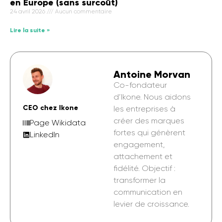
en Europe (sans surcoût)
24 avril 2026
Aucun commentaire
Lire la suite »
Antoine Morvan
Co-fondateur
d’Ikone. Nous aidons
CEO chez Ikone
les entreprises à
créer des marques
Page Wikidata
fortes qui génèrent
LinkedIn
engagement,
attachement et
fidélité. Objectif :
transformer la
communication en
levier de croissance.