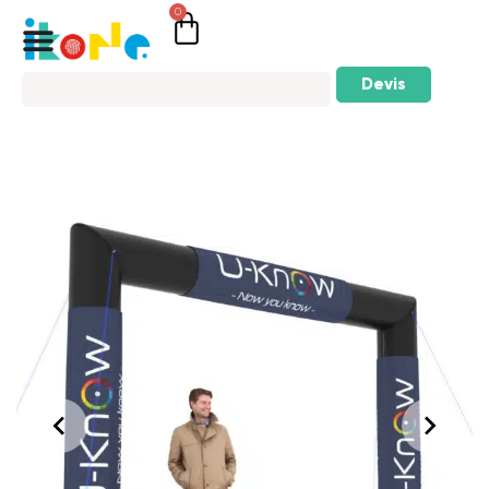
0
Devis