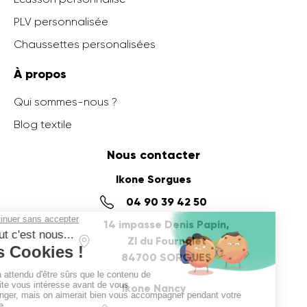
PLV personnalisée
Chaussettes personalisées
À propos
Qui sommes-nous ?
Blog textile
Nous contacter
Ikone Sorgues
04 90 39 42 50
14 impasse Denis Papin,
ZI du Fournalet
84700 SORGUES
Ikone Nancy