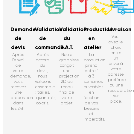
Demande
Validation
Validation
Production
Livraison
Vous
de
de
du
en
avez le
devis
commande
B.A.T.
atelier
choix
entre
Après
Après
Notre
La
un
l’envoi
accord
graphiste
production
envoi à
de
du
conçoit
prend
votre
votre
devis,
une
entre 1
adresse
demande,
nous
projection
à 3
préférée
vous
validons
2D du
semaines
ou une
recevez
ensemble
rendu
ouvrables
récupératio
une
: tailles,
final de
en
sur
proposition
quantités,
votre
fonction
place.
dans
coloris.
projet.
de vos
les 24h.
besoins
et
impératifs.