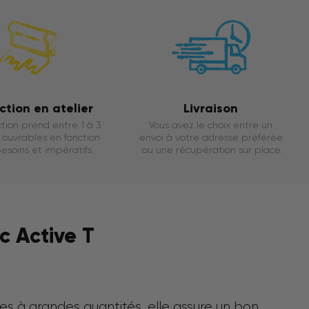
ction en atelier
Livraison
tion prend entre 1 à 3
Vous avez le choix entre un
ouvrables en fonction
envoi à votre adresse préférée
esoins et impératifs.
ou une récupération sur place.
c Active T
es à grandes quantités, elle assure un bon