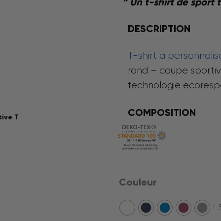
” Un t-shirt de sport 
DESCRIPTION
T-shirt à personnalis
rond – coupe sporti
technologie ecores
COMPOSITION
tive T
Couleur
+ 