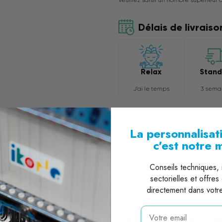
Délais de livraiso
Relax
Stand
J'ai le temps
3 sema
La personnalisati
c'est notre 
Ajouter au devis
Conseils techniques, i
sectorielles et offres
directement dans votre
email