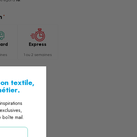
n
*
Express
ard
1 ou 2 semaines
ines
on textile,
métier.
nspirations
 exclusives,
 boîte mail.