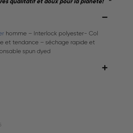
très qualitatif et doux pour la planète! “
er
homme – Interlock polyester- Col
ve et tendance – séchage rapide et
ponsable spun dyed
5