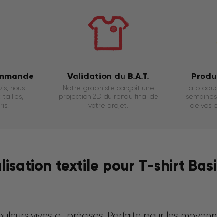
ommande
Validation du B.A.T.
Produ
is, nous
Notre graphiste conçoit une
La produc
tailles,
projection 2D du rendu final de
semaines 
is.
votre projet.
de vos b
sation textile pour T-shirt Basi
leurs vives et précises. Parfaite pour les moyenn