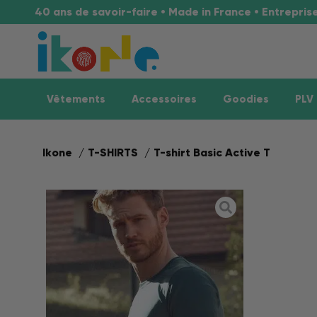
40 ans de savoir-faire • Made in France • Entrepri
Vêtements
Accessoires
Goodies
PLV
Ikone
T-SHIRTS
T-shirt Basic Active T