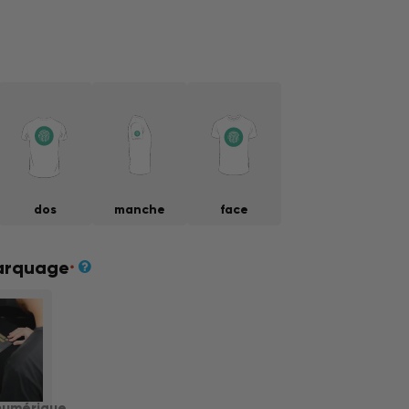
dos
manche
face
arquage
*
numérique