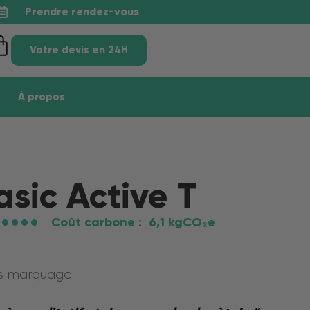
Prendre rendez-vous
Votre devis en 24H
À propos
asic Active T
Coût carbone :
6,1 kgCO₂e
ns marquage