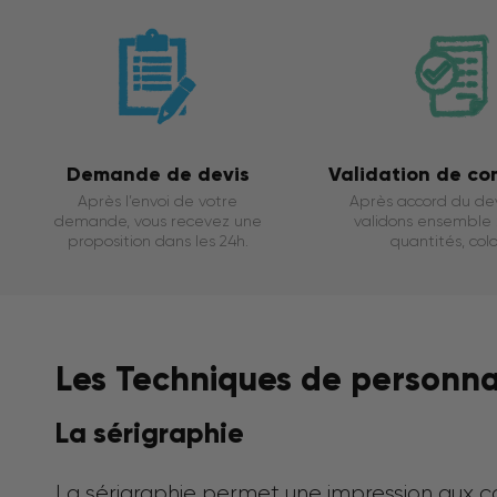
Demande de devis
Validation de c
Après l’envoi de votre
Après accord du dev
demande, vous recevez une
validons ensemble : 
proposition dans les 24h.
quantités, color
Les Techniques de personnali
La sérigraphie
La sérigraphie permet une impression aux cou