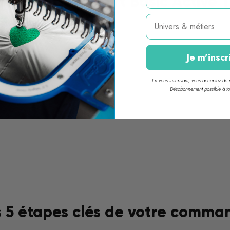
ations de T-shirt Basic Active 
Métier
Je m'inscr
En vous inscrivant, vous acceptez de r
Désabonnement possible à t
s 5 étapes clés de votre comma