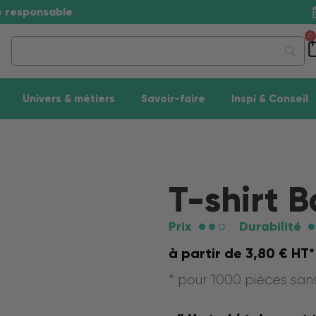
se responsable
0
Univers & métiers
Savoir-faire
Inspi & Conseil
T-shirt B
Prix
Durabilité
à partir de
3,80
€
HT*
* pour 1000 pièces sa