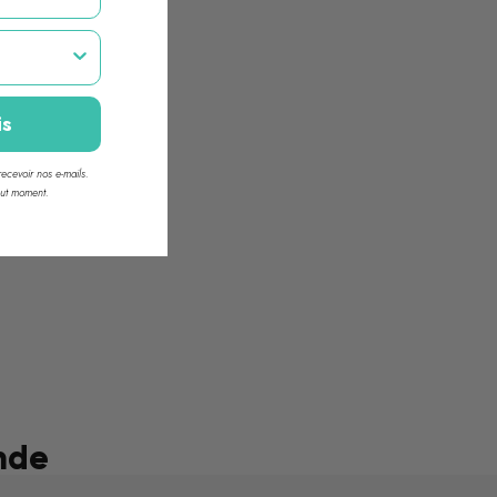
T
is
ecevoir nos e-mails.
out moment.
nde