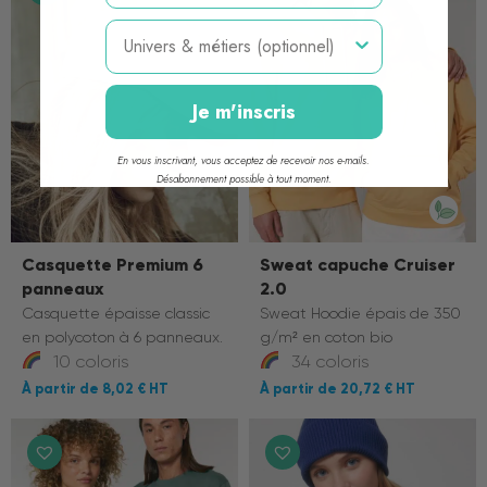
Métier
Je m'inscris
En vous inscrivant, vous acceptez de recevoir nos e-mails.
Désabonnement possible à tout moment.
Casquette Premium 6
Sweat capuche Cruiser
panneaux
2.0
Casquette épaisse classic
Sweat Hoodie épais de 350
en polycoton à 6 panneaux.
g/m² en coton bio
10 coloris
34 coloris
8,02 €
20,72 €