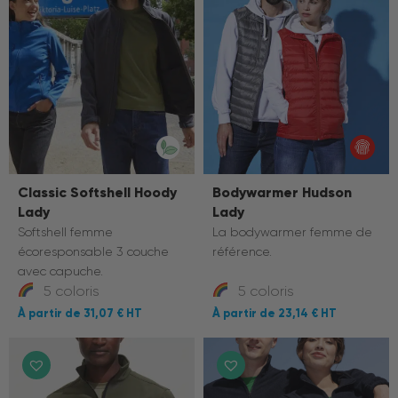
Classic Softshell Hoody
Bodywarmer Hudson
Lady
Lady
Softshell femme
La bodywarmer femme de
écoresponsable 3 couche
référence.
avec capuche.
5 coloris
5 coloris
31,07 €
23,14 €