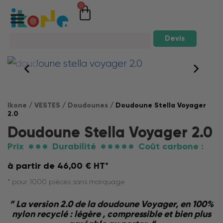
0
Devis
Ikone
/
VESTES
/
Doudounes
/ Doudoune Stella Voyager
2.0
Doudoune Stella Voyager 2.0
Prix
Durabilité
Coût carbone :
à partir de
46,00
€
HT*
* pour 1000 pièces sans marquage
” La version 2.0 de la doudoune Voyager, en 100%
nylon recyclé : légère , compressible et bien plus