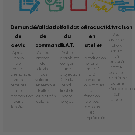
Demande
Validation
Validation
Production
Livraison
Vous
de
de
du
en
avez le
devis
commande
B.A.T.
atelier
choix
entre
Après
Après
Notre
La
un
l’envoi
accord
graphiste
production
envoi à
de
du
conçoit
prend
votre
votre
devis,
une
entre 1
adresse
demande,
nous
projection
à 3
préférée
vous
validons
2D du
semaines
ou une
recevez
ensemble
rendu
ouvrables
récupératio
une
: tailles,
final de
en
sur
proposition
quantités,
votre
fonction
place.
dans
coloris.
projet.
de vos
les 24h.
besoins
et
impératifs.