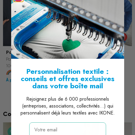
Parka K6152
Doudoune Hudson
Parka unisexe à capuche en
La doudoune homme de
100% polyester recyclé
référence.
Personnalisation textile :
4 coloris
5 coloris
conseils et offres exclusives
31,00 €
32,50 €
dans votre boîte mail
Rejoignez plus de 6 000 professionnels
(entreprises, associations, collectivités...) qui
personnalisent déjà leurs textiles avec IKONE.
Complétez votre look
email