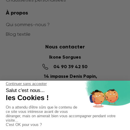
À propos
Qui sommes-nous ?
Blog textile
Nous contacter
Ikone Sorgues
04 90 39 42 50
14 impasse Denis Papin,
ZI du Fournalet
84700 SORGUES
Ikone Nancy
03 56 57 57 60
58 Rue de la Commanderie,
54000 NANCY