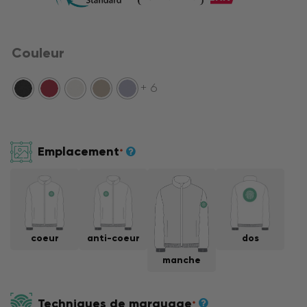
Couleur
+ 6
Emplacement
*
coeur
anti-coeur
dos
manche
Techniques de marquage
*