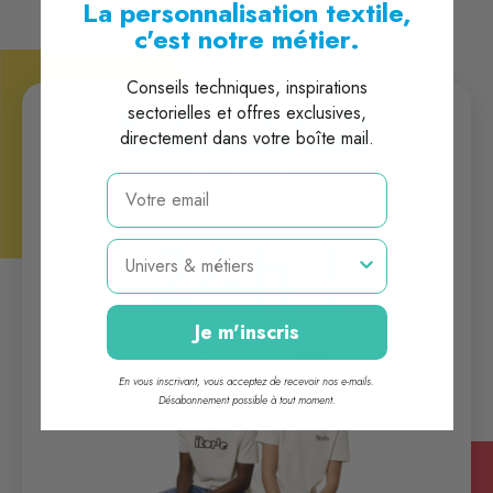
La personnalisation textile,
c'est notre métier.
Conseils techniques, inspirations
sectorielles et offres exclusives,
Demander mon devis
directement dans votre boîte mail.
Je reçois mon devis en
email
moins de
24h !
Métier
Je m'inscris
En vous inscrivant, vous acceptez de recevoir nos e-mails.
Désabonnement possible à tout moment.