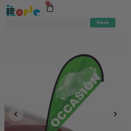
0
Devis