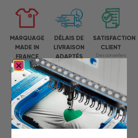
MARQUAGE
DÉLAIS DE
SATISFACTION
MADE IN
LIVRAISON
CLIENT
FRANCE
ADAPTÉS
Des conseillers
en textile
40 ans
Nous vous
personnalisé à
d’expertise et de
proposons des
votre écoute
savoir-faire
délais adaptés
pour un service
français à votre
au cas par cas :
au plus près de
service pour des
de 1 à 3
vos attente. La
textiles
semaines selon
preuve en est,
personnalisés de
votre projet.
notre note
qualité.
Google de 4,9/5.