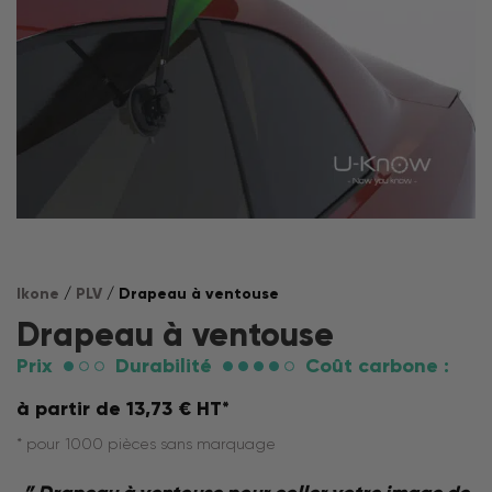
Ikone
/
PLV
/ Drapeau à ventouse
Drapeau à ventouse
Prix
Durabilité
Coût carbone :
à partir de
13,73
€
HT*
* pour 1000 pièces sans marquage