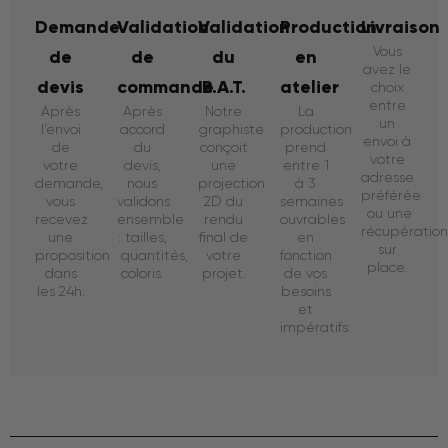
Demande
Validation
Validation
Production
Livraison
Vous
de
de
du
en
avez le
devis
commande
B.A.T.
atelier
choix
entre
Après
Après
Notre
La
un
l’envoi
accord
graphiste
production
envoi à
de
du
conçoit
prend
votre
votre
devis,
une
entre 1
adresse
demande,
nous
projection
à 3
préférée
vous
validons
2D du
semaines
ou une
recevez
ensemble
rendu
ouvrables
récupératio
une
: tailles,
final de
en
sur
proposition
quantités,
votre
fonction
place.
dans
coloris.
projet.
de vos
les 24h.
besoins
et
impératifs.