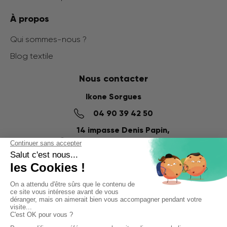
À propos
Qui sommes-nous ?
Blog textile
Nous contacter
Ikone Sorgues
04 90 39 42 50
14 impasse Denis Papin,
ZI du Fournalet
84700 SORGUES
Ikone Nancy
03 56 57 57 60
58 Rue de la Commanderie,
54000 NANCY