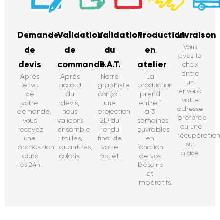
Demande
Validation
Validation
Production
Livraison
Vous
de
de
du
en
avez le
devis
commande
B.A.T.
atelier
choix
entre
Après
Après
Notre
La
un
l’envoi
accord
graphiste
production
envoi à
de
du
conçoit
prend
votre
votre
devis,
une
entre 1
adresse
demande,
nous
projection
à 3
préférée
vous
validons
2D du
semaines
ou une
recevez
ensemble
rendu
ouvrables
récupératio
une
: tailles,
final de
en
sur
proposition
quantités,
votre
fonction
place.
dans
coloris.
projet.
de vos
les 24h.
besoins
et
impératifs.