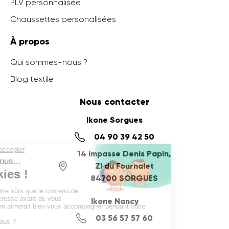
PLV personnalisée
Chaussettes personalisées
À propos
Qui sommes-nous ?
Blog textile
Nous contacter
Ikone Sorgues
04 90 39 42 50
14 impasse Denis Papin,
ZI du Fournalet
84700 SORGUES
Ikone Nancy
03 56 57 57 60