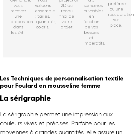
préférée
vous
validons
2D du
semaines
ou une
recevez
ensemble
rendu
ouvrables
récupératio
une
: tailles,
final de
en
sur
proposition
quantités,
votre
fonction
place.
dans
coloris.
projet.
de vos
les 24h.
besoins
et
impératifs.
Les Techniques de personnalisation textile
pour Foulard en mousseline femme
La sérigraphie
La sérigraphie permet une impression aux
couleurs vives et précises. Parfaite pour les
moyennes à grandes quantités, elle assure un