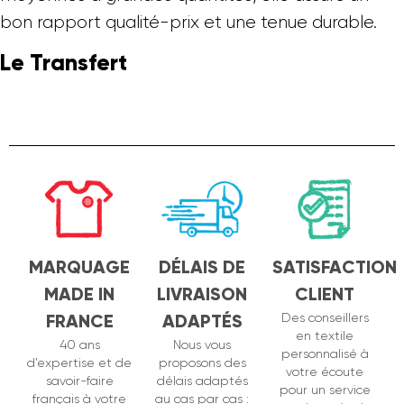
bon rapport qualité-prix et une tenue durable.
Le Transfert
MARQUAGE
DÉLAIS DE
SATISFACTION
MADE IN
LIVRAISON
CLIENT
FRANCE
ADAPTÉS
Des conseillers
en textile
40 ans
Nous vous
personnalisé à
d’expertise et de
proposons des
votre écoute
savoir-faire
délais adaptés
pour un service
français à votre
au cas par cas :