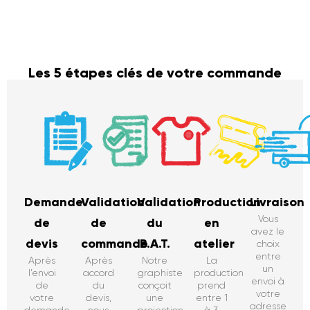
Les 5 étapes clés de votre commande
Demande
Validation
Validation
Production
Livraison
Vous
de
de
du
en
avez le
devis
commande
B.A.T.
atelier
choix
entre
Après
Après
Notre
La
un
l’envoi
accord
graphiste
production
envoi à
de
du
conçoit
prend
votre
votre
devis,
une
entre 1
adresse
demande,
nous
projection
à 3