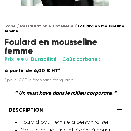
Ikone
/
Restauration & Hôtellerie
/ Foulard en mousseline
femme
Foulard en mousseline
femme
Prix
Durabilité
Coût carbone :
à partir de
6,00
€
HT*
* pour 1000 pièces sans marquage
” Un must have dans le milieu corporate. “
DESCRIPTION
Foulard pour femme à personnaliser
Mousseline très fine et légère à nouer