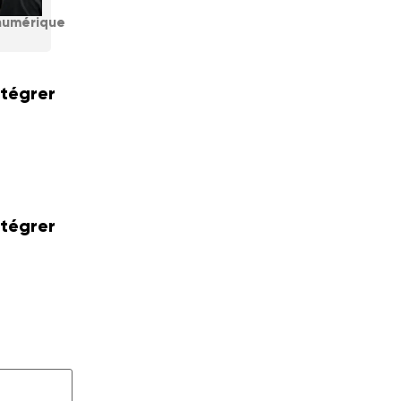
numérique
ntégrer
ntégrer