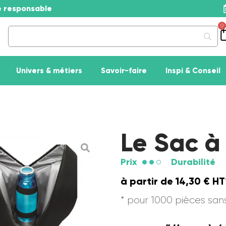
se responsable
0
Univers & métiers
Savoir-faire
Inspi & Conseil
Le Sac à
Prix
Durabilité
à partir de
14,30
€
HT
* pour 1000 pièces sa