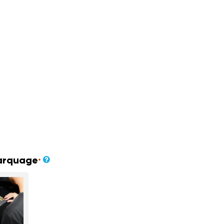
arquage
*