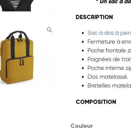
” Un sac à d
DESCRIPTION
Sac à dos à per
Fermeture à enr
Poche frontale z
Poignées de tra
Poche interne z
Dos matelassé.
Bretelles matela
COMPOSITION
Couleur