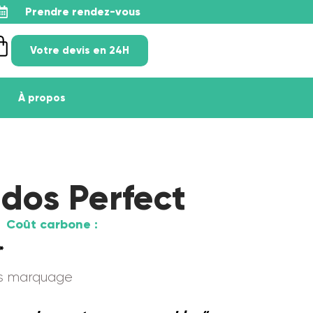
Prendre rendez-vous
Votre devis en 24H
À propos
 dos Perfect
Coût carbone :
*
ns marquage