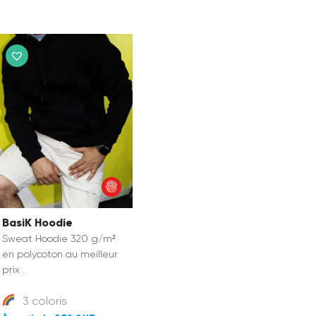
BasiK Hoodie
Sweat Hoodie 320 g/m²
en polycoton au meilleur
prix .
3 coloris