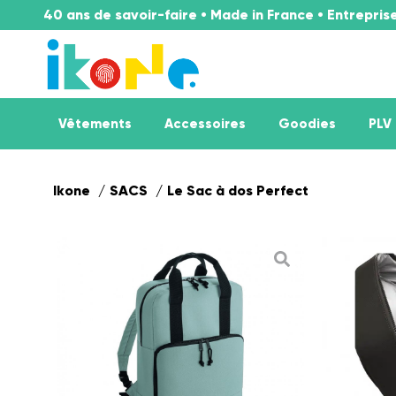
40 ans de savoir-faire • Made in France • Entrepri
Vêtements
Accessoires
Goodies
PLV
Ikone
SACS
Le Sac à dos Perfect