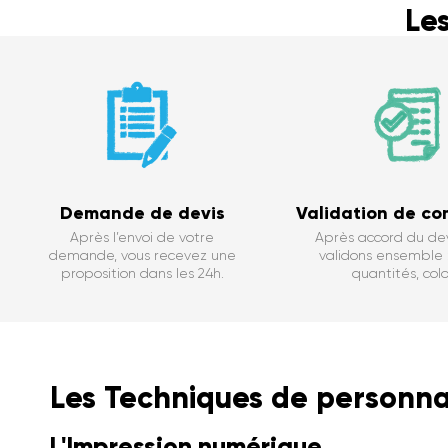
Le
Demande de devis
Validation de c
Après l’envoi de votre
Après accord du dev
demande, vous recevez une
validons ensemble : 
proposition dans les 24h.
quantités, color
Les Techniques de personnal
L'Impression numérique