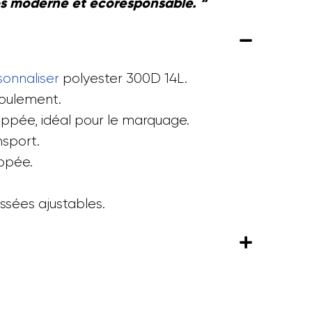
os moderne et ecoresponsable. “
sonnaliser
polyester 300D 14L.
oulement.
ippée, idéal pour le marquage.
nsport.
ippée.
ssées ajustables.