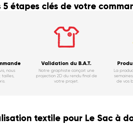
s 5 étapes clés de votre comma
ommande
Validation du B.A.T.
Produ
is, nous
Notre graphiste conçoit une
La produc
tailles,
projection 2D du rendu final de
semaines 
is.
votre projet.
de vos b
isation textile pour Le Sac à do