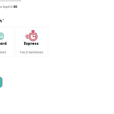
ou égal à
20
.
n
*
Express
ard
1 ou 2 semaines
ines