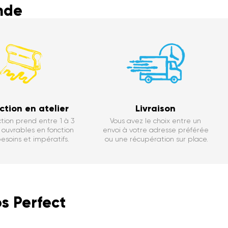
nde
ction en atelier
Livraison
tion prend entre 1 à 3
Vous avez le choix entre un
ouvrables en fonction
envoi à votre adresse préférée
esoins et impératifs.
ou une récupération sur place.
s Perfect