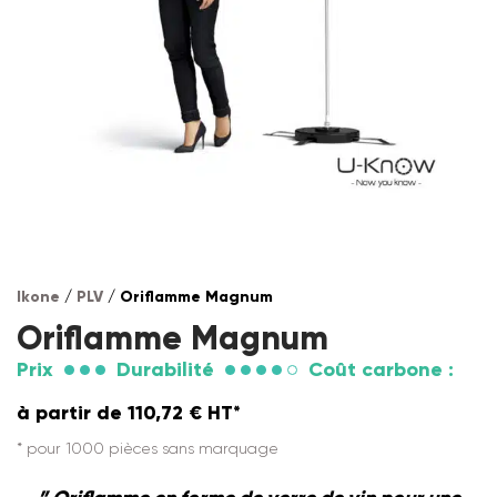
Ikone
/
PLV
/ Oriflamme Magnum
Oriflamme Magnum
Prix
Durabilité
Coût carbone :
à partir de
110,72
€
HT*
* pour 1000 pièces sans marquage