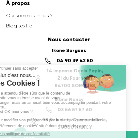
À propos
Qui sommes-nous ?
Blog textile
Nous contacter
Ikone Sorgues
04 90 39 42 50
14 impasse Denis Papin,
ZI du Fournalet
84700 SORGUES
Ikone Nancy
03 56 57 57 60
58 Rue de la Commanderie,
54000 NANCY