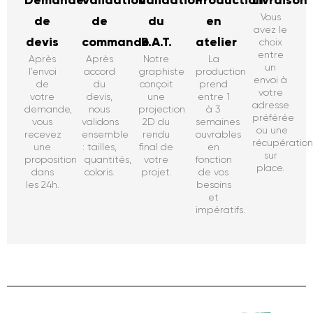
Demande
Validation
Validation
Production
Livraison
Vous
de
de
du
en
avez le
devis
commande
B.A.T.
atelier
choix
entre
Après
Après
Notre
La
un
l’envoi
accord
graphiste
production
envoi à
de
du
conçoit
prend
votre
votre
devis,
une
entre 1
adresse
demande,
nous
projection
à 3
préférée
vous
validons
2D du
semaines
ou une
recevez
ensemble
rendu
ouvrables
récupératio
une
: tailles,
final de
en
sur
proposition
quantités,
votre
fonction
place.
dans
coloris.
projet.
de vos
les 24h.
besoins
et
impératifs.