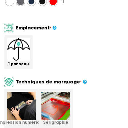
+ 1
Emplacement
*
1 panneau
Techniques de marquage
*
Impression numérique
Sérigraphie