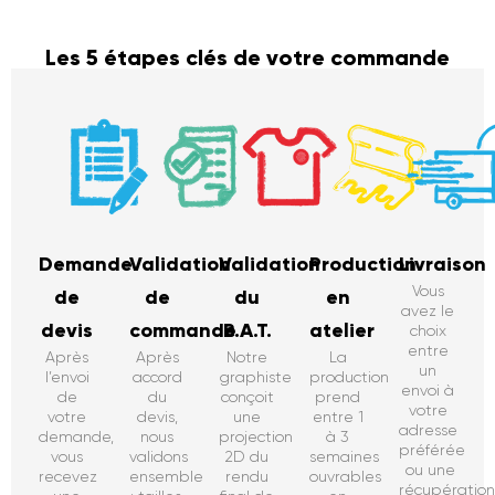
Les 5 étapes clés de votre commande
Demande
Validation
Validation
Production
Livraison
Vous
de
de
du
en
avez le
devis
commande
B.A.T.
atelier
choix
entre
Après
Après
Notre
La
un
l’envoi
accord
graphiste
production
envoi à
de
du
conçoit
prend
votre
votre
devis,
une
entre 1
adresse
demande,
nous
projection
à 3
préférée
vous
validons
2D du
semaines
ou une
recevez
ensemble
rendu
ouvrables
récupératio