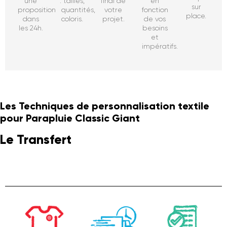
une
: tailles,
final de
en
sur
proposition
quantités,
votre
fonction
place.
dans
coloris.
projet.
de vos
les 24h.
besoins
et
impératifs.
Les Techniques de personnalisation textile
pour Parapluie Classic Giant
Le Transfert