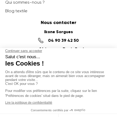
Qui sommes-nous ?
Blog textile
Nous contacter
Ikone Sorgues
04 90 39 42 50
14 impasse Denis Papin,
ZI du Fournalet
84700 SORGUES
Ikone Nancy
03 56 57 57 60
58 Rue de la Commanderie,
54000 NANCY
© Ikone 2025