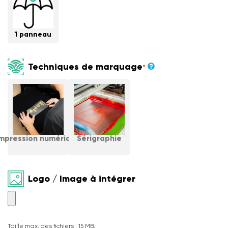
1 panneau
Techniques de marquage
*
Impression numérique
Sérigraphie
Logo / Image à intégrer
Taille max. des fichiers : 15 MB.