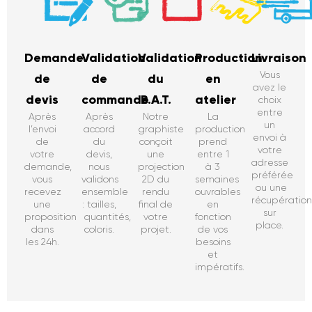
Demande
Validation
Validation
Production
Livraison
Vous
de
de
du
en
avez le
devis
commande
B.A.T.
atelier
choix
entre
Après
Après
Notre
La
un
l’envoi
accord
graphiste
production
envoi à
de
du
conçoit
prend
votre
votre
devis,
une
entre 1
adresse
demande,
nous
projection
à 3
préférée
vous
validons
2D du
semaines
ou une
recevez
ensemble
rendu
ouvrables
récupératio
une
: tailles,
final de
en
sur
proposition
quantités,
votre
fonction
place.
dans
coloris.
projet.
de vos
les 24h.
besoins
et
impératifs.