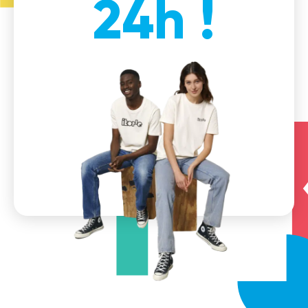
24h !