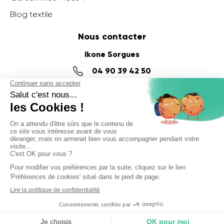
Blog textile
Nous contacter
Ikone Sorgues
04 90 39 42 50
14 impasse Denis Papin,
ZI du Fournalet
84700 SORGUES
Ikone Nancy
03 56 57 57 60
58 Rue de la Commanderie,
54000 NANCY
© Ikone 2025
Politique de confidentialité
Mentions légales
CGV