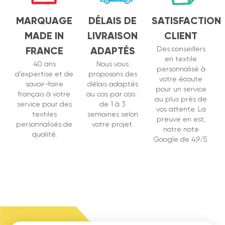
MARQUAGE
DÉLAIS DE
SATISFACTION
MADE IN
LIVRAISON
CLIENT
FRANCE
ADAPTÉS
Des conseillers
en textile
40 ans
Nous vous
personnalisé à
d’expertise et de
proposons des
votre écoute
savoir-faire
délais adaptés
pour un service
français à votre
au cas par cas :
au plus près de
service pour des
de 1 à 3
vos attente. La
textiles
semaines selon
preuve en est,
personnalisés de
votre projet.
notre note
qualité.
Google de 4,9/5.