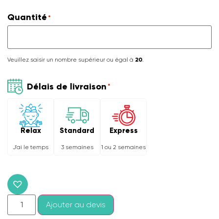
Quantité
*
Veuillez saisir un nombre supérieur ou égal à
20
.
Délais de livraison
*
Relax
Express
Standard
J'ai le temps
1 ou 2 semaines
3 semaines
Ajouter au devis