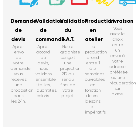
Demande
Validation
Validation
Production
Livraison
Vous
de
de
du
en
avez le
devis
commande
B.A.T.
atelier
choix
entre
Après
Après
Notre
La
un
l’envoi
accord
graphiste
production
envoi à
de
du
conçoit
prend
votre
votre
devis,
une
entre 1
adresse
demande,
nous
projection
à 3
préférée
vous
validons
2D du
semaines
ou une
recevez
ensemble
rendu
ouvrables
récupératio
une
: tailles,
final de
en
sur
proposition
quantités,
votre
fonction
place.
dans
coloris.
projet.
de vos
les 24h.
besoins
et
impératifs.