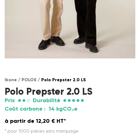
Ikone
/
POLOS
/ Polo Prepster 2.0 LS
Polo Prepster 2.0 LS
Prix
Durabilité
Coût carbone :
14 kgCO₂e
à partir de
12,20
€
HT*
* pour 1000 pièces sans marquage