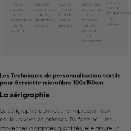
préférée
vous
validons
2D du
semaines
ou une
recevez
ensemble
rendu
ouvrables
récupératio
une
: tailles,
final de
en
sur
proposition
quantités,
votre
fonction
place.
dans
coloris.
projet.
de vos
les 24h.
besoins
et
impératifs.
Les Techniques de personnalisation textile
pour Serviette microfibre 100x150cm
La sérigraphie
La sérigraphie permet une impression aux
couleurs vives et précises. Parfaite pour les
moyennes à grandes quantités, elle assure un