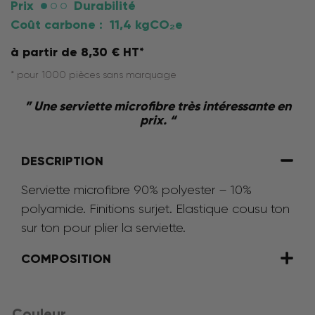
Prix
Durabilité
Coût carbone :
11,4 kgCO₂e
à partir de
8,30
€
HT*
* pour 1000 pièces sans marquage
” Une serviette microfibre très intéressante en
prix. “
DESCRIPTION
Serviette microfibre 90% polyester – 10%
polyamide. Finitions surjet. Elastique cousu ton
sur ton pour plier la serviette.
COMPOSITION
Couleur