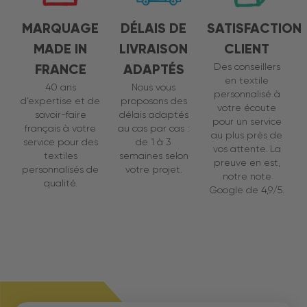
MARQUAGE
DÉLAIS DE
SATISFACTION
MADE IN
LIVRAISON
CLIENT
FRANCE
ADAPTÉS
Des conseillers
en textile
40 ans
Nous vous
personnalisé à
d’expertise et de
proposons des
votre écoute
savoir-faire
délais adaptés
pour un service
français à votre
au cas par cas :
au plus près de
service pour des
de 1 à 3
vos attente. La
textiles
semaines selon
preuve en est,
personnalisés de
votre projet.
notre note
qualité.
Google de 4,9/5.