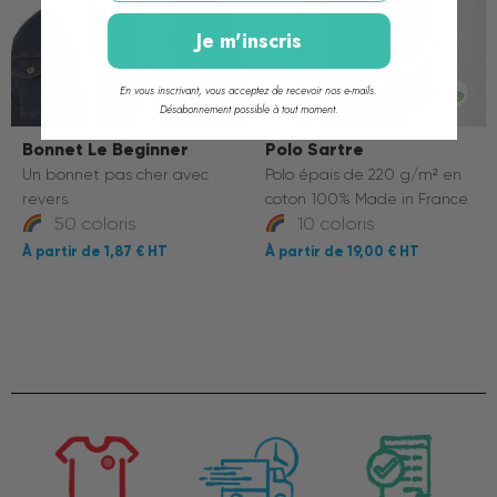
Je m'inscris
En vous inscrivant, vous acceptez de recevoir nos e-mails.
Désabonnement possible à tout moment.
Bonnet Le Beginner
Polo Sartre
Un bonnet pas cher avec
Polo épais de 220 g/m² en
revers.
coton 100% Made in France.
50 coloris
10 coloris
1,87 €
19,00 €