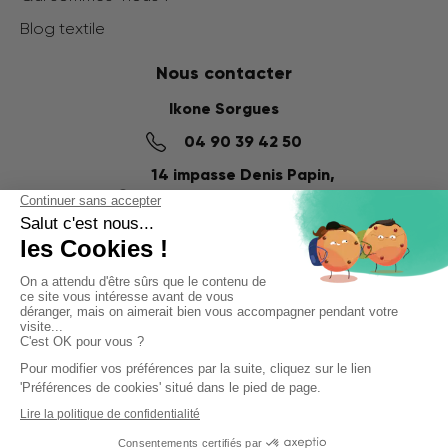
Blog textile
Nous contacter
Ikone Sorgues
04 90 39 42 50
14 impasse Denis Papin,
ZI du Fournalet
84700 SORGUES
Ikone Nancy
03 56 57 57 60
58 Rue de la Commanderie,
54000 NANCY
© Ikone 2025
Politique de confidentialité
Mentions légales
CGV