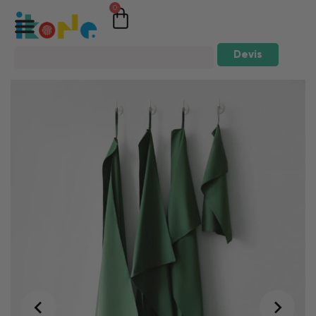
0
Devis