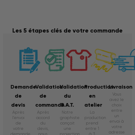
Les 5 étapes clés de votre commande
Demande
Validation
Validation
Production
Livraison
Vous
de
de
du
en
avez le
devis
commande
B.A.T.
atelier
choix
entre
Après
Après
Notre
La
un
l’envoi
accord
graphiste
production
envoi à
de
du
conçoit
prend
votre
votre
devis,
une
entre 1
adresse
demande,
nous
projection
à 3