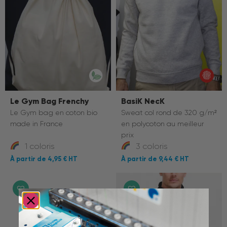
Le Gym Bag Frenchy
BasiK NecK
Le Gym bag en coton bio
Sweat col rond de 320 g/m²
made in France
en polycoton au meilleur
prix
1 coloris
3 coloris
4,95 €
9,44 €