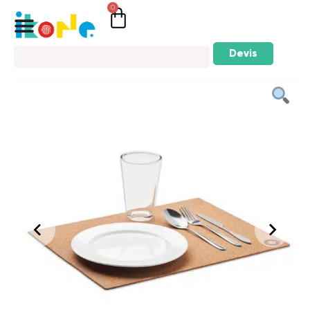
0
Devis