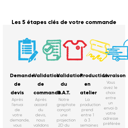
Les 5 étapes clés de votre commande
Demande
Validation
Validation
Production
Livraison
Vous
de
de
du
en
avez le
devis
commande
B.A.T.
atelier
choix
entre
Après
Après
Notre
La
un
l’envoi
accord
graphiste
production
envoi à
de
du
conçoit
prend
votre
votre
devis,
une
entre 1
adresse
demande,
nous
projection
à 3
préférée
vous
validons
2D du
semaines