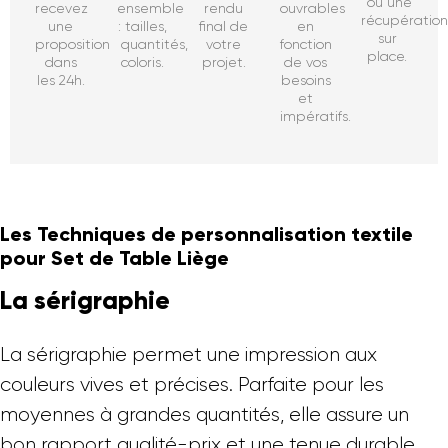
ou une
recevez
ensemble
rendu
ouvrables
récupératio
une
: tailles,
final de
en
sur
proposition
quantités,
votre
fonction
place.
dans
coloris.
projet.
de vos
les 24h.
besoins
et
impératifs.
Les Techniques de personnalisation textile
pour Set de Table Liège
La sérigraphie
La sérigraphie permet une impression aux
couleurs vives et précises. Parfaite pour les
moyennes à grandes quantités, elle assure un
bon rapport qualité-prix et une tenue durable.