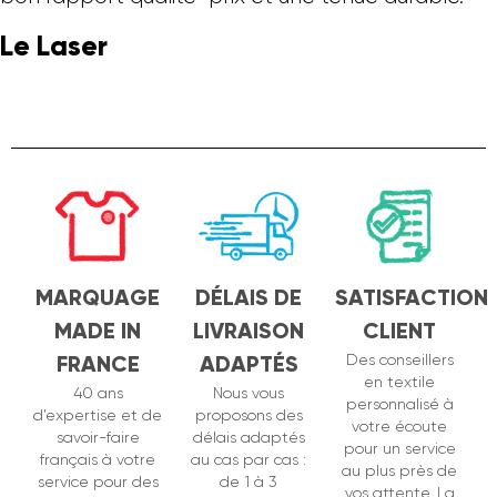
Le Laser
MARQUAGE
DÉLAIS DE
SATISFACTION
MADE IN
LIVRAISON
CLIENT
FRANCE
ADAPTÉS
Des conseillers
en textile
40 ans
Nous vous
personnalisé à
d’expertise et de
proposons des
votre écoute
savoir-faire
délais adaptés
pour un service
français à votre
au cas par cas :
au plus près de
service pour des
de 1 à 3
vos attente. La