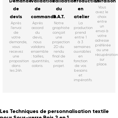
Demande
Validation
Validation
Production
Livraison
Vous
de
de
du
en
avez le
devis
commande
B.A.T.
atelier
choix
entre
Après
Après
Notre
La
un
l’envoi
accord
graphiste
production
envoi à
de
du
conçoit
prend
votre
votre
devis,
une
entre 1
adresse
demande,
nous
projection
à 3
préférée
vous
validons
2D du
semaines
ou une
recevez
ensemble
rendu
ouvrables
récupératio
une
: tailles,
final de
en
sur
proposition
quantités,
votre
fonction
place.
dans
coloris.
projet.
de vos
les 24h.
besoins
et
impératifs.
Les Techniques de personnalisation textile
pour Sous-verre Bois 2 en 1