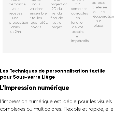
adresse
demande,
nous
projection
à 3
préférée
vous
validons
2D du
semaines
ou une
recevez
ensemble
rendu
ouvrables
récupératio
une
: tailles,
final de
en
sur
proposition
quantités,
votre
fonction
place.
dans
coloris.
projet.
de vos
les 24h.
besoins
et
impératifs.
Les Techniques de personnalisation textile
pour Sous-verre Liège
L'Impression numérique
L’impression numérique est idéale pour les visuels
complexes ou multicolores. Flexible et rapide, elle