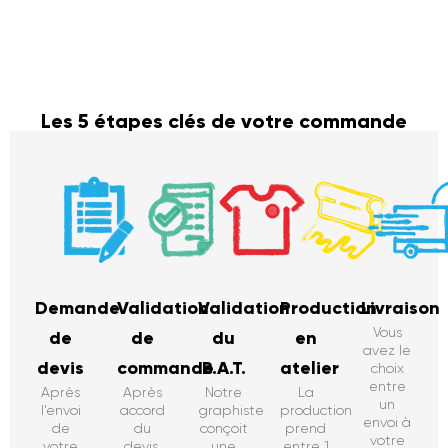
Les 5 étapes clés de votre commande
Demande
Validation
Validation
Production
Livraison
Vous
de
de
du
en
avez le
devis
commande
B.A.T.
atelier
choix
entre
Après
Après
Notre
La
un
l’envoi
accord
graphiste
production
envoi à
de
du
conçoit
prend
votre
votre
devis,
une
entre 1