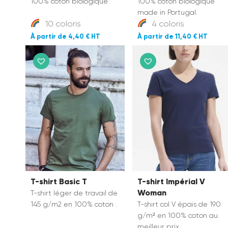
100% coton biologique
100% coton biologique
made in Portugal.
10 coloris
4 coloris
4,40 €
11,40 €
T-shirt Basic T
T-shirt Impérial V
Woman
T-shirt léger de travail de
145 g/m2 en 100% coton .
T-shirt col V épais de 190
g/m² en 100% coton au
meilleur prix.