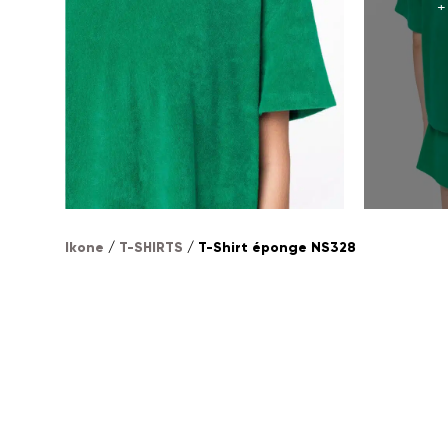
+
Ikone
/
T-SHIRTS
/ T-Shirt éponge NS328