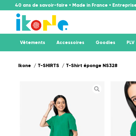
40 ans de savoir-faire • Made in France • Entrepri
Vêtements
Accessoires
Goodies
PLV
Ikone
T-SHIRTS
T-Shirt éponge NS328