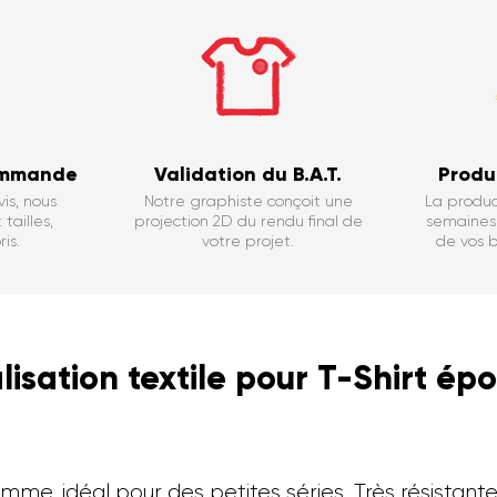
Métier
Je m'inscr
ommande
Validation du B.A.T.
Produ
En vous inscrivant, vous acceptez de r
is, nous
Notre graphiste conçoit une
La produc
Désabonnement possible à t
tailles,
projection 2D du rendu final de
semaines 
is.
votre projet.
de vos b
isation textile pour T-Shirt é
mme, idéal pour des petites séries. Très résistante