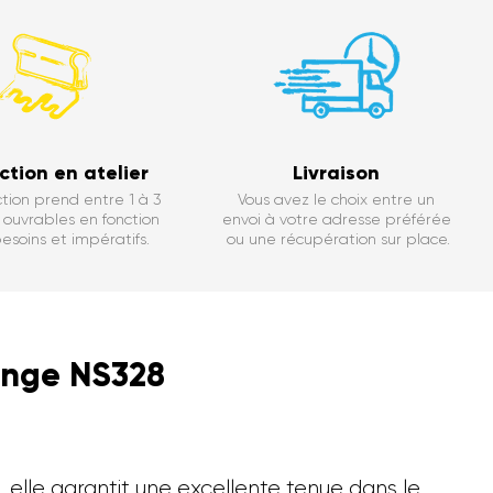
is
ction en atelier
Livraison
ecevoir nos e-mails.
tion prend entre 1 à 3
Vous avez le choix entre un
out moment.
ouvrables en fonction
envoi à votre adresse préférée
esoins et impératifs.
ou une récupération sur place.
ponge NS328
, elle garantit une excellente tenue dans le