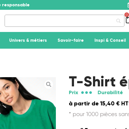
se responsable
0
Univers & métiers
Savoir-faire
Inspi & Conseil
T-Shirt 
Prix
Durabilité
à partir de
15,40
€
HT
* pour 1000 pièces sa