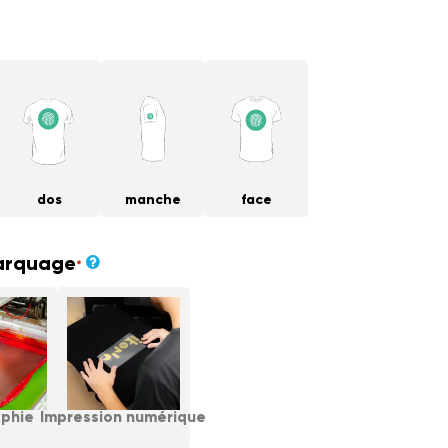
dos
manche
face
arquage
*
aphie
Impression numérique