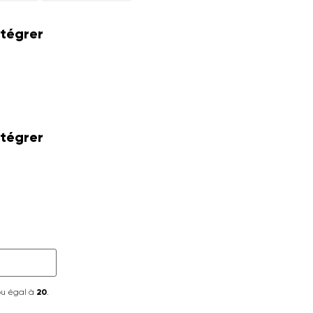
ntégrer
ntégrer
ou égal à
20
.