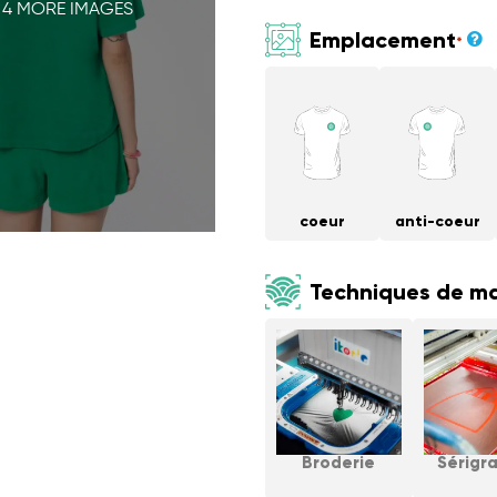
 4 MORE IMAGES
Emplacement
*
coeur
anti-coeur
Techniques de m
Broderie
Sérigr