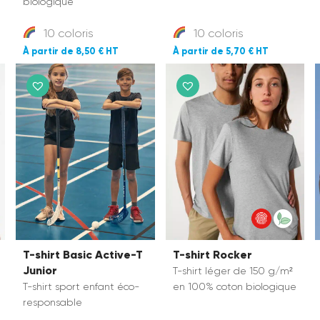
biologique
10 coloris
10 coloris
8,50 €
5,70 €
T-shirt Basic Active-T
T-shirt Rocker
Junior
T-shirt léger de 150 g/m²
T-shirt sport enfant éco-
en
100% coton biologique
responsable