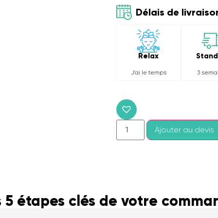
Délais de livraiso
Relax
Stand
J'ai le temps
3 sema
Personnalisation
Ajouter au devis
conseils et offre
dans votre bo
Rejoignez plus de 6 000 
(entreprises, associations, co
s 5 étapes clés de votre comma
personnalisent déjà leurs te
email