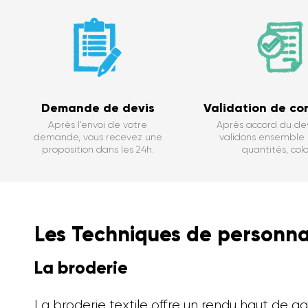
Demande de devis
Validation de c
Après l’envoi de votre
Après accord du dev
demande, vous recevez une
validons ensemble : 
proposition dans les 24h.
quantités, color
Les Techniques de personnal
La broderie
La broderie textile offre un rendu haut de ga