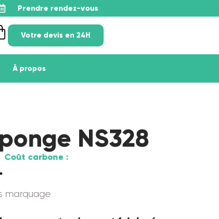
Prendre rendez-vous
Votre devis en 24H
À propos
éponge NS328
Coût carbone :
*
ns marquage