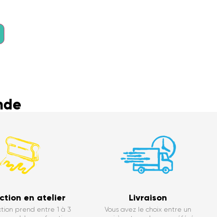
nde
ction en atelier
Livraison
tion prend entre 1 à 3
Vous avez le choix entre un