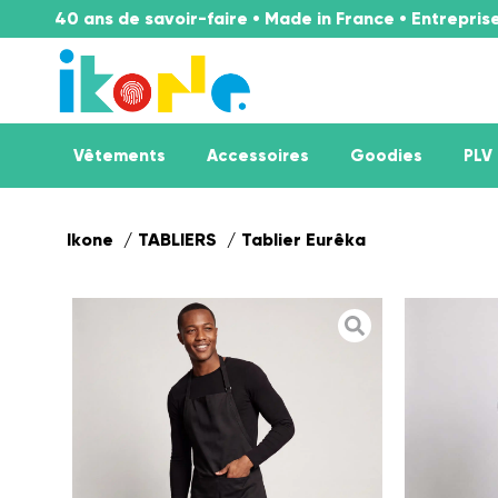
40 ans de savoir-faire • Made in France • Entrepri
Vêtements
Accessoires
Goodies
PLV
Ikone
TABLIERS
Tablier Eurêka