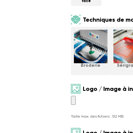
face
Techniques de m
Broderie
Sérigr
Logo / Image à i
Taille max. des fichiers : 512 MB.
Logo / Image à i