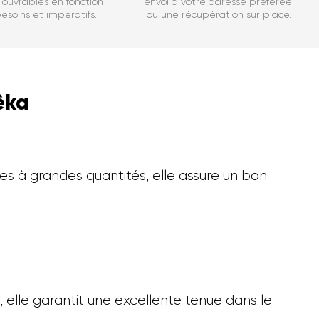
ouvrables en fonction
envoi à votre adresse préférée
esoins et impératifs.
ou une récupération sur place.
êka
es à grandes quantités, elle assure un bon
, elle garantit une excellente tenue dans le