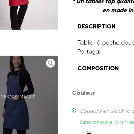
” Un tablier top quali
en made in 
DESCRIPTION
Tablier à poche dou
Portugal.
COMPOSITION
Couleur
 1 MORE IMAGES
Couleurs en stock (à pa
Expédition rapide · Sans m