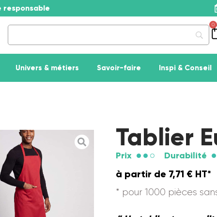
se responsable
0
Univers & métiers
Savoir-faire
Inspi & Conseil
Tablier 
Prix
Durabilité
à partir de
7,71
€
HT*
* pour 1000 pièces sa