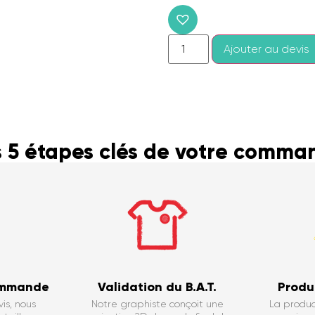
Ajouter au devis
s 5 étapes clés de votre comma
ommande
Validation du B.A.T.
Produ
is, nous
Notre graphiste conçoit une
La produc