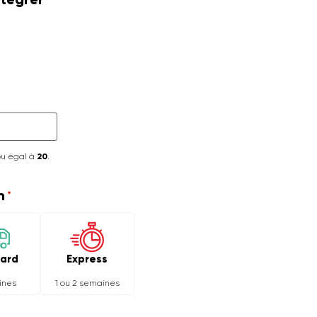
ou égal à
20
.
n
*
Express
ard
1 ou 2 semaines
ines