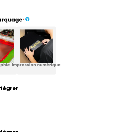
arquage
*
aphie
Impression numérique
ntégrer
ntégrer