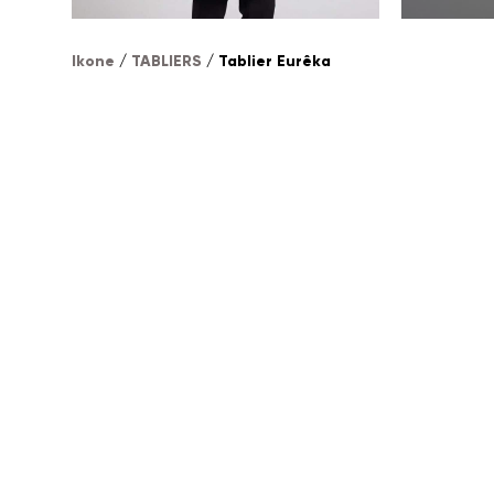
Ikone
/
TABLIERS
/ Tablier Eurêka