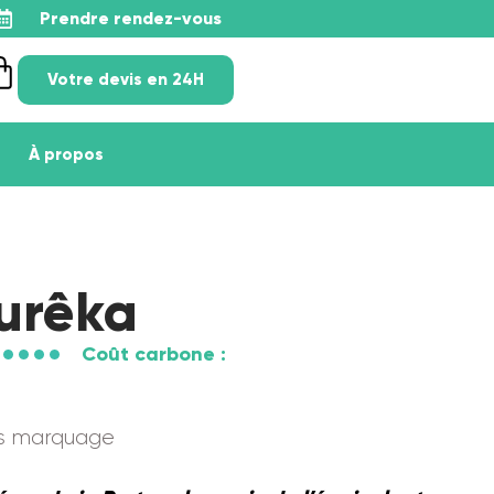
Prendre rendez-vous
Votre devis en 24H
À propos
Eurêka
Coût carbone :
ns marquage