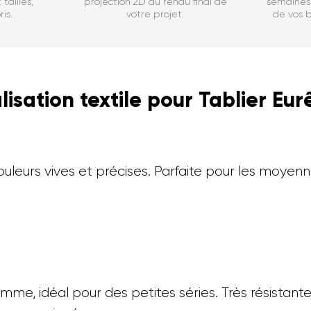
tailles,
projection 2D du rendu final de
semaines 
is.
votre projet.
de vos b
isation textile pour Tablier Eur
leurs vives et précises. Parfaite pour les moyenn
mme, idéal pour des petites séries. Très résistante