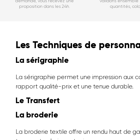
demande, vous recevez une
validons ensemble : 
proposition dans les 24h.
quantités, color
Les Techniques de personnal
La sérigraphie
La sérigraphie permet une impression aux cou
rapport qualité-prix et une tenue durable.
Le Transfert
La broderie
La broderie textile offre un rendu haut de ga