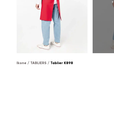
+
Ikone
/
TABLIERS
/ Tablier K898