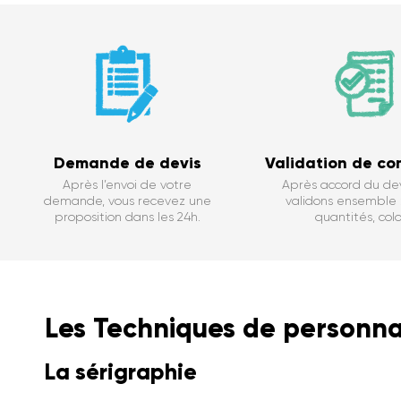
Demande de devis
Validation de c
Après l’envoi de votre
Après accord du dev
demande, vous recevez une
validons ensemble : 
proposition dans les 24h.
quantités, color
Les Techniques de personnal
La sérigraphie