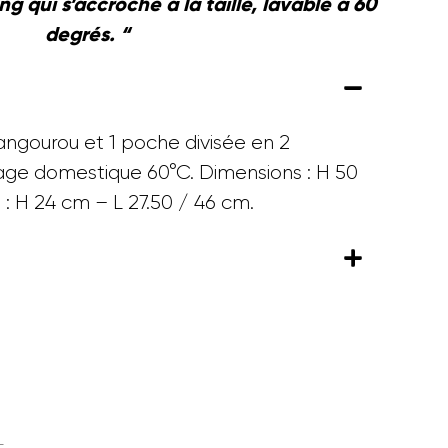
ng qui s’accroche à la taille, lavable à 60
degrés. “
angourou et 1 poche divisée en 2
ge domestique 60°C. Dimensions : H 50
: H 24 cm – L 27.50 / 46 cm.