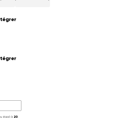
ntégrer
ntégrer
ou égal à
20
.