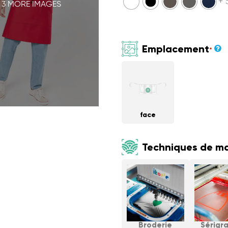
+ 
 3 MORE IMAGES
Emplacement
*
face
Techniques de m
Broderie
Sérigr