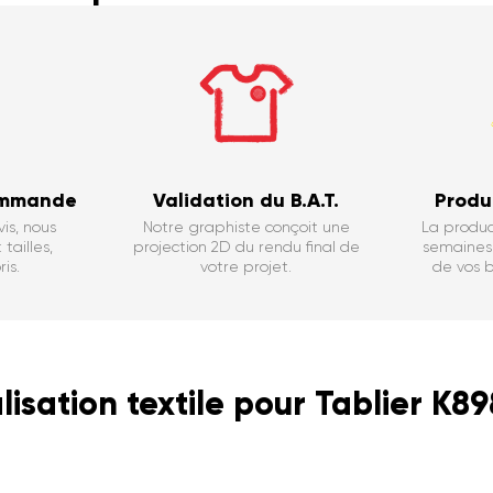
ommande
Validation du B.A.T.
Produ
is, nous
Notre graphiste conçoit une
La produc
tailles,
projection 2D du rendu final de
semaines 
is.
votre projet.
de vos b
isation textile pour Tablier K89