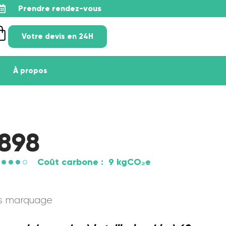
Prendre rendez-vous
Votre devis en 24H
À propos
K898
Coût carbone :
9 kgCO₂e
ns marquage