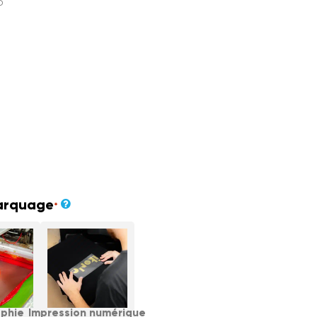
5
arquage
*
aphie
Impression numérique