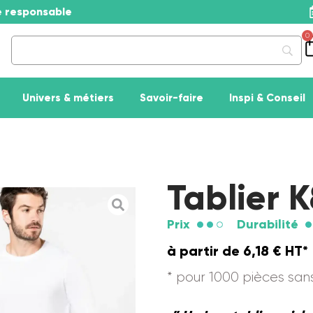
se responsable
0
Univers & métiers
Savoir-faire
Inspi & Conseil
Tablier 
Prix
Durabilité
à partir de
6,18
€
HT*
* pour 1000 pièces sa