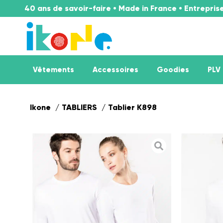
40 ans de savoir-faire • Made in France • Entrepri
Vêtements
Accessoires
Goodies
PLV
Ikone
TABLIERS
Tablier K898