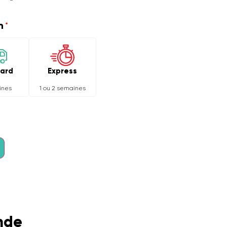
n
*
Express
ard
1 ou 2 semaines
ines
nde