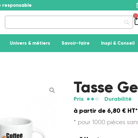
se responsable
0
Univers & métiers
Savoir-faire
Inspi & Conseil
Tasse G
Prix
Durabilité
à partir de
6,80
€
HT*
* pour 1000 pièces sa