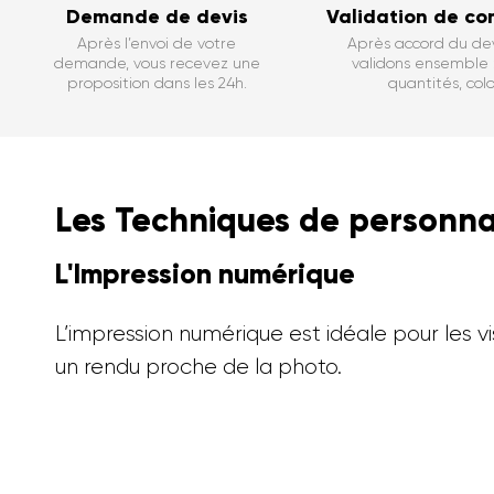
Demande de devis
Validation de c
Après l’envoi de votre
Après accord du dev
demande, vous recevez une
validons ensemble : 
proposition dans les 24h.
quantités, color
Les Techniques de personna
L'Impression numérique
L’impression numérique est idéale pour les vi
un rendu proche de la photo.