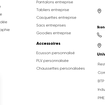
Pantalons entreprise
é
Tabliers entreprise
ée
Casquettes entreprise
odée
Sacs entreprises
Ikon
raphie
Goodies entreprise
Accessoires
Ecusson personnalisé
Uni
PLV personnalisée
Rest
Chaussettes personalisées
Com
BTP 
Indu
PME