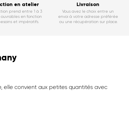
ction en atelier
Livraison
tion prend entre 1 à 3
Vous avez le choix entre un
ouvrables en fonction
envoi à votre adresse préférée
esoins et impératifs.
ou une récupération sur place.
many
e, elle convient aux petites quantités avec