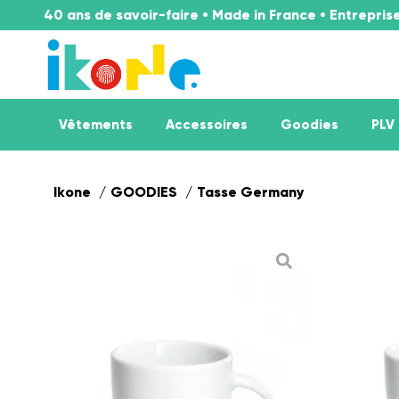
40 ans de savoir-faire • Made in France • Entrepri
Vêtements
Accessoires
Goodies
PLV
Ikone
GOODIES
Tasse Germany