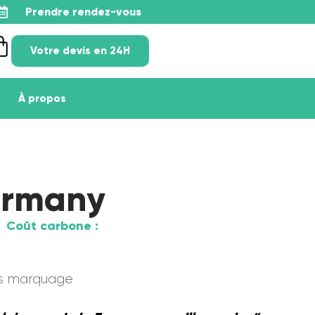
Prendre rendez-vous
Votre devis en 24H
À propos
ermany
Coût carbone :
ns marquage