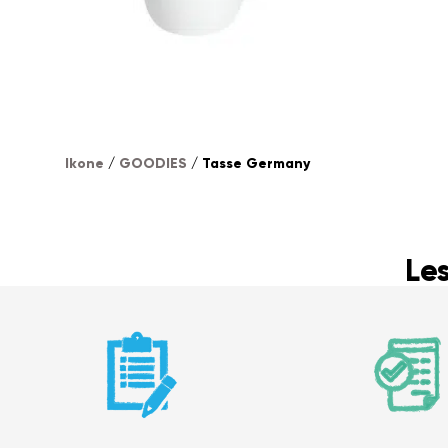
Ikone
/
GOODIES
/ Tasse Germany
Le