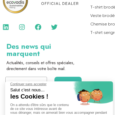
T-shirt brod
Veste brod
Chemise br
T-shirt serig
Des news qui
marquent
Actualités, conseils et offres spéciales,
directement dans votre boîte mail.
Email
Je m'inscris
* En vous inscrivant, vous acceptez de recevoir nos
communications par email.
Désinscription possible à tout moment.