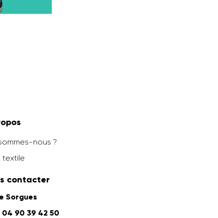
ropos
 sommes-nous ?
 textile
s contacter
ne Sorgues
04 90 39 42 50