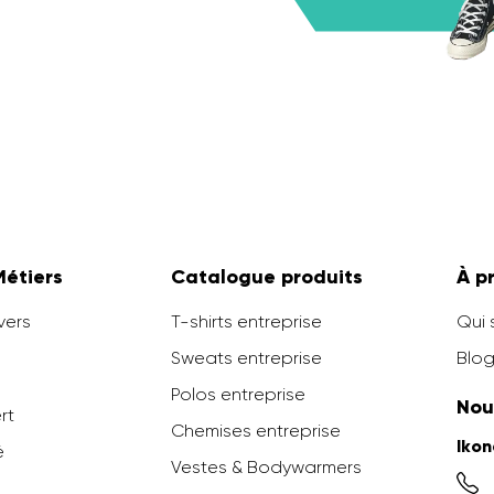
Métiers
Catalogue produits
À p
vers
T-shirts entreprise
Qui
Sweats entreprise
Blog
Polos entreprise
Nou
ert
Chemises entreprise
Iko
é
Vestes & Bodywarmers