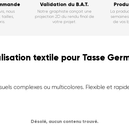
ommande
Validation du B.A.T.
Produ
is, nous
Notre graphiste conçoit une
La produc
tailles,
projection 2D du rendu final de
semaines 
is.
votre projet.
de vos b
lisation textile pour Tasse Ger
suels complexes ou multicolores. Flexible et rapid
Désolé, aucun contenu trouvé.