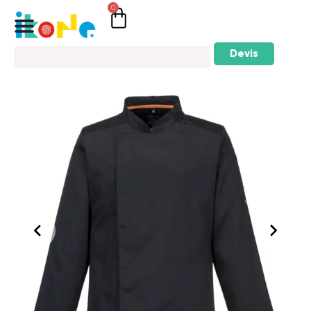
0
Devis