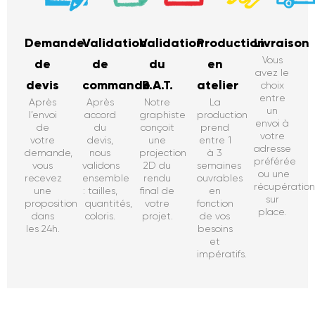
Demande
Validation
Validation
Production
Livraison
Vous
de
de
du
en
avez le
devis
commande
B.A.T.
atelier
choix
entre
Après
Après
Notre
La
un
l’envoi
accord
graphiste
production
envoi à
de
du
conçoit
prend
votre
votre
devis,
une
entre 1
adresse
demande,
nous
projection
à 3
préférée
vous
validons
2D du
semaines
ou une
recevez
ensemble
rendu
ouvrables
récupératio
une
: tailles,
final de
en
sur
proposition
quantités,
votre
fonction
place.
dans
coloris.
projet.
de vos
les 24h.
besoins
et
impératifs.