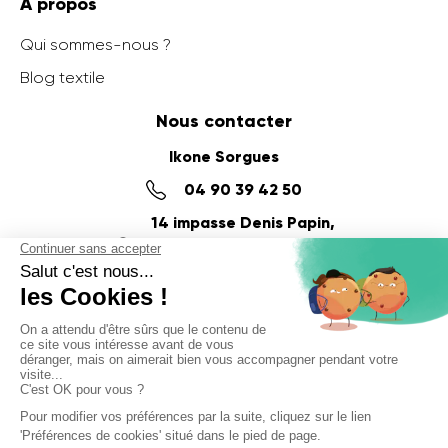
À propos
Qui sommes-nous ?
Blog textile
Nous contacter
Ikone Sorgues
04 90 39 42 50
14 impasse Denis Papin,
ZI du Fournalet
84700 SORGUES
Ikone Nancy
03 56 57 57 60
58 Rue de la Commanderie,
54000 NANCY
© Ikone 2025