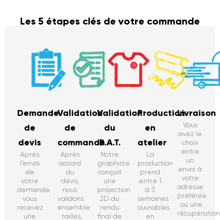
Les 5 étapes clés de votre commande
Demande
Validation
Validation
Production
Livraison
Vous
de
de
du
en
avez le
devis
commande
B.A.T.
atelier
choix
entre
Après
Après
Notre
La
un
l’envoi
accord
graphiste
production
envoi à
de
du
conçoit
prend
votre
votre
devis,
une
entre 1
adresse
demande,
nous
projection
à 3
préférée
vous
validons
2D du
semaines
ou une
recevez
ensemble
rendu
ouvrables
récupératio
une
: tailles,
final de
en