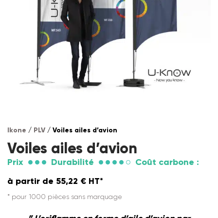
Ikone
/
PLV
/ Voiles ailes d’avion
Voiles ailes d’avion
Prix
Durabilité
Coût carbone :
à partir de
55,22
€
HT*
* pour 1000 pièces sans marquage