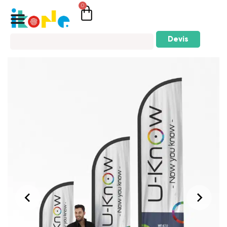
0
Devis