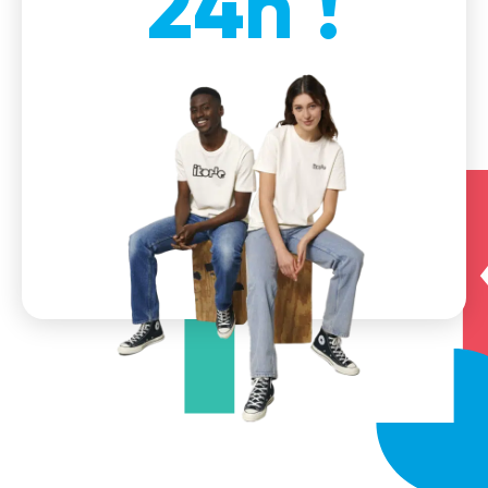
24h !