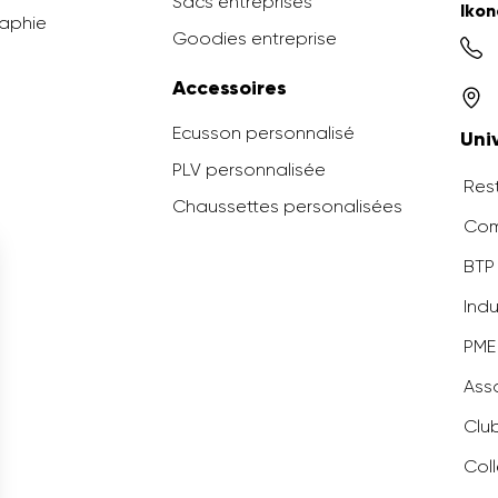
Sacs entreprises
Ikon
raphie
Goodies entreprise
Accessoires
Ecusson personnalisé
Uni
PLV personnalisée
Rest
Chaussettes personalisées
Com
BTP 
Indu
PME
Ass
Clu
Coll