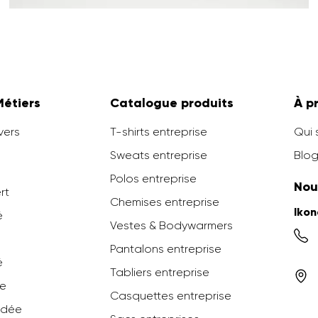
Métiers
Catalogue produits
À p
vers
T-shirts entreprise
Qui
Sweats entreprise
Blog
Polos entreprise
Nou
ert
Chemises entreprise
Iko
é
Vestes & Bodywarmers
Pantalons entreprise
é
Tabliers entreprise
ée
Casquettes entreprise
odée