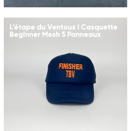
L’étape du Ventoux I Casquette
Beginner Mesh 5 Panneaux