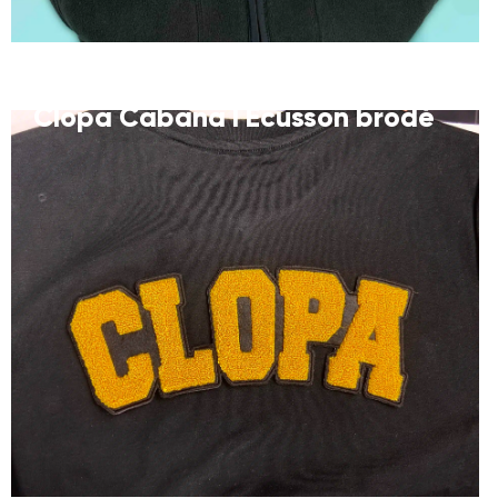
Clopa Cabana I Ecusson brodé