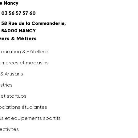
e Nancy
03 56 57 57 60
58 Rue de la Commanderie,
54000 NANCY
vers & Métiers
auration & Hôtellerie
merces et magasins
& Artisans
stries
 et startups
ociations étudiantes
bs et équipements sportifs
ectivités