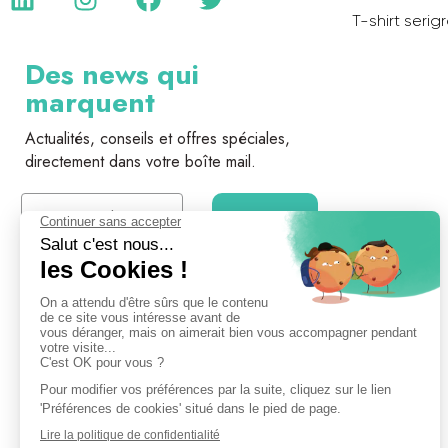
T-shirt serig
Des news qui
marquent
Actualités, conseils et offres spéciales,
directement dans votre boîte mail.
Email
Je m'inscris
* En vous inscrivant, vous acceptez de recevoir nos
communications par email.
Désinscription possible à tout moment.