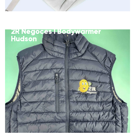
2R Negoces I Bodywarmer
Hudson