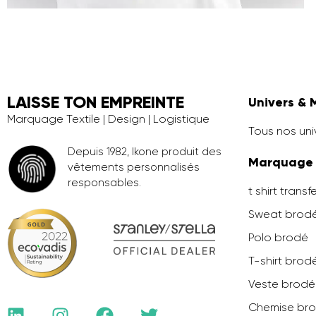
LAISSE TON EMPREINTE
Univers & 
Marquage Textile | Design | Logistique
Tous nos uni
Depuis 1982, Ikone produit des
Marquage
vêtements personnalisés
responsables.
t shirt transf
Sweat brod
Polo brodé
T-shirt brod
Veste brod
Chemise br