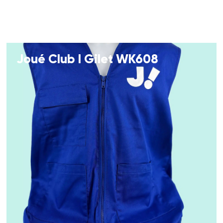
Joué Club I Gilet WK608