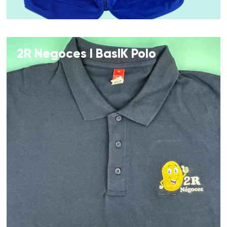
2R Negoces I BasIK Polo