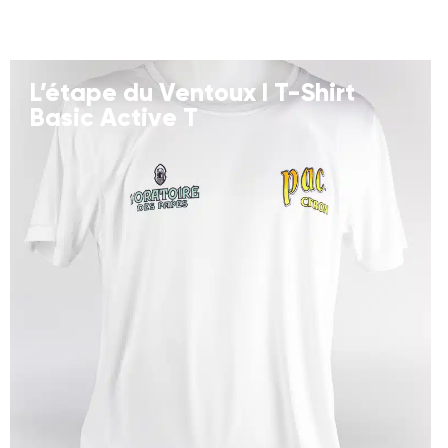
L’étape du Ventoux I T-Shirt
Basic Active T