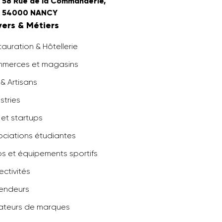
58 Rue de la Commanderie,
54000 NANCY
vers & Métiers
auration & Hôtellerie
merces et magasins
& Artisans
stries
 et startups
ociations étudiantes
bs et équipements sportifs
ectivités
endeurs
ateurs de marques