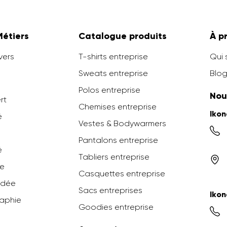
Métiers
Catalogue produits
À p
vers
T-shirts entreprise
Qui
Sweats entreprise
Blog
Polos entreprise
Nou
ert
Chemises entreprise
Iko
é
Vestes & Bodywarmers
Pantalons entreprise
é
Tabliers entreprise
ée
Casquettes entreprise
odée
Sacs entreprises
Ikon
raphie
Goodies entreprise