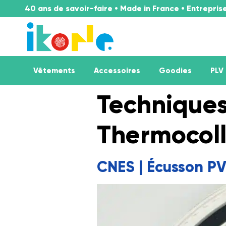
40 ans de savoir-faire • Made in France • Entrepri
Vêtements
Accessoires
Goodies
PLV
Technique
Thermocol
CNES | Écusson P