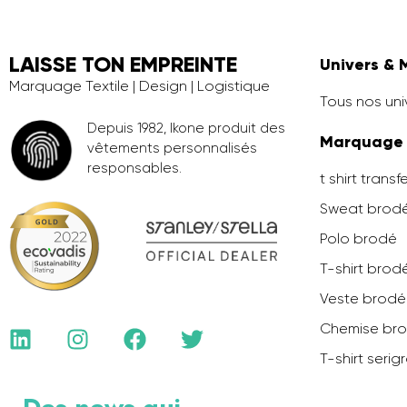
LAISSE TON EMPREINTE
Univers & 
Marquage Textile | Design | Logistique
Tous nos uni
Depuis 1982, Ikone produit des
Marquage
vêtements personnalisés
responsables.
t shirt transf
Sweat brod
Polo brodé
T-shirt brod
Veste brod
Chemise br
T-shirt serig