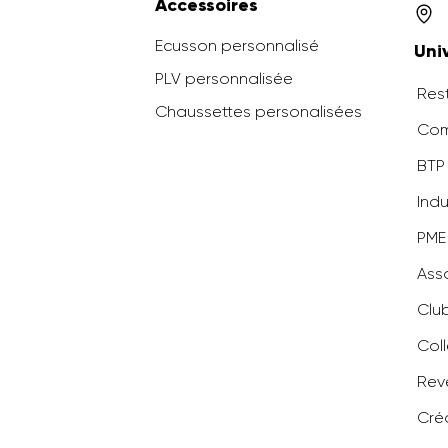
Accessoires
Ecusson personnalisé
Uni
PLV personnalisée
Rest
Chaussettes personalisées
Com
BTP 
Indu
PME
Ass
Clu
Coll
Rev
Cré