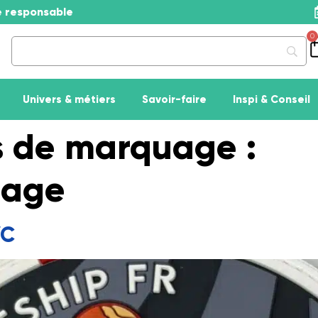
se responsable
0
Univers & métiers
Savoir-faire
Inspi & Conseil
s de marquage :
lage
VC