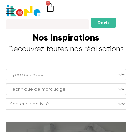
0
Devis
Nos Inspirations
Découvrez toutes nos réalisations
Sélectionnez le contenu
Inspirations - Types
Sélectionnez le contenu
Inspirations - Technique de marquage
Sélectionnez le contenu
Inspirations - Secteur d'activité