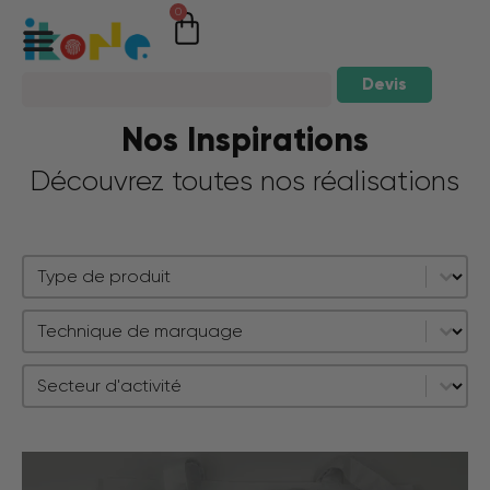
0
Devis
Nos Inspirations
Découvrez toutes nos réalisations
Sélectionnez le contenu
Inspirations - Types
Sélectionnez le contenu
Inspirations - Technique de marquage
Sélectionnez le contenu
Inspirations - Secteur d'activité