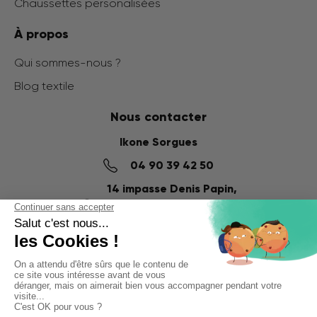
Chaussettes personalisées
À propos
Qui sommes-nous ?
Blog textile
Nous contacter
Ikone Sorgues
04 90 39 42 50
14 impasse Denis Papin,
ZI du Fournalet
84700 SORGUES
Ikone Nancy
03 56 57 57 60
58 Rue de la Commanderie,