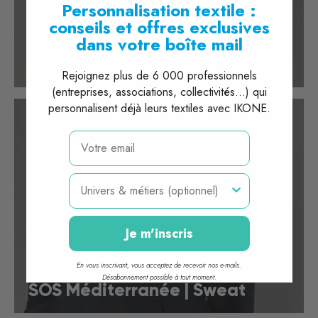
Personnalisation textile :
conseils et offres exclusives
dans votre boîte mail
CNES | Écusson PVC
Rejoignez plus de 6 000 professionnels
(entreprises, associations, collectivités...) qui
personnalisent déjà leurs textiles avec IKONE.
email
Métier
Je m'inscris
En vous inscrivant, vous acceptez de recevoir nos e-mails.
Désabonnement possible à tout moment.
SOS Méditerranée | Sweat