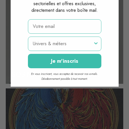
sectorielles et offres exclusives,
directement dans votre boîte mail.
email
Métier
Je m'inscris
SOS Méditerranée | Sweat
En vous inscrivant, vous acceptez de recevoir nos e-mails.
Désabonnement possible à tout moment.