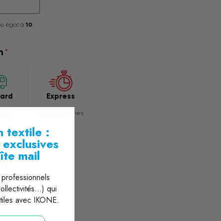
ou égal à
10
.
n
*
Express
ard
1 ou 2 semaines
ines
 textile :
s exclusives
îte mail
professionnels
llectivités...) qui
xtiles avec IKONE.