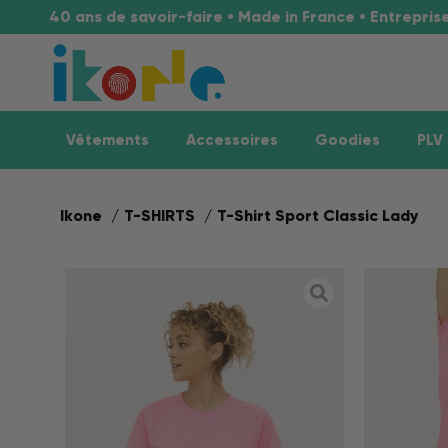
40 ans de savoir-faire • Made in France • Entrepri
Vêtements
Accessoires
Goodies
PLV
Ikone
T-SHIRTS
T-Shirt Sport Classic Lady