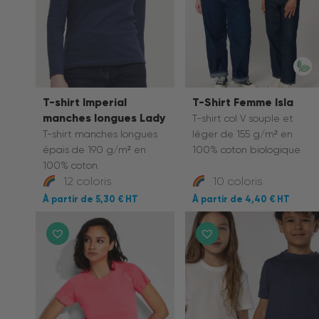
T-shirt Imperial
T-Shirt Femme Isla
manches longues Lady
T-shirt col V souple et
T-shirt manches longues
léger de 155 g/m² en
épais de 190 g/m² en
100% coton biologique
100% coton.
12 coloris
10 coloris
5,30 €
4,40 €