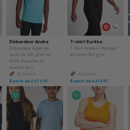
Débardeur Andre
T-shirt Eurêka
Débardeur léger de
T-Shirt made in Portugal
sport de 140 g/m² en
en coton 180 g/m
100% Polyester au
meilleur prix.
8 coloris
6 coloris
2,47 €
6,41 €