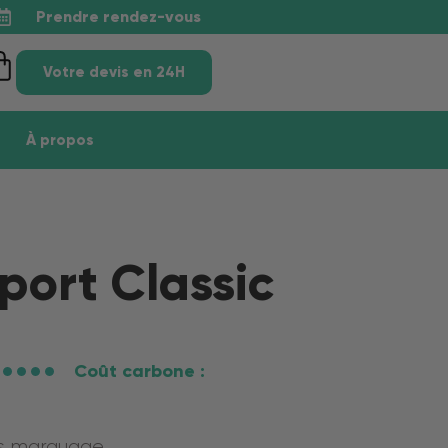
Prendre rendez-vous
Votre devis en 24H
À propos
port Classic
Coût carbone :
ns marquage