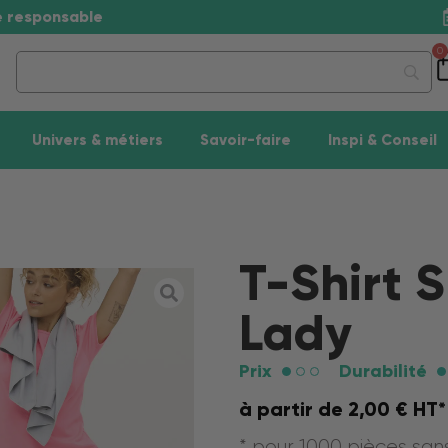
se responsable
0
Univers & métiers
Savoir-faire
Inspi & Conseil
T-Shirt S
Lady
Prix
Durabilité
à partir de
2,00
€
HT*
* pour 1000 pièces sa