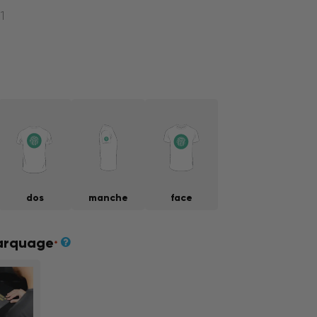
11
dos
manche
face
arquage
*