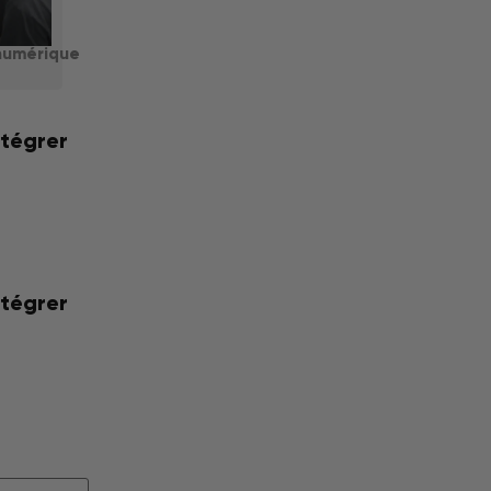
numérique
ntégrer
ntégrer