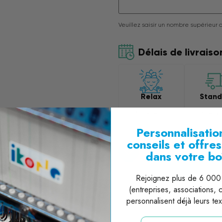
Veuillez saisir un nombre supérieur 
Délais de livraiso
Relax
Stand
J'ai le temps
3 sema
Personnalisation
conseils et offre
dans votre bo
Ajouter au devis
Rejoignez plus de 6 000 
(entreprises, associations, co
personnalisent déjà leurs te
email