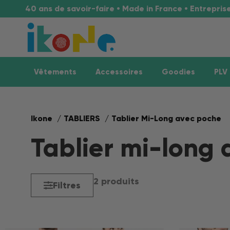
40 ans de savoir-faire • Made in France • Entrepri
Vêtements
Accessoires
Goodies
PLV
Ikone
TABLIERS
Tablier Mi-Long avec poche
Tablier mi-long
2 produits
Filtres