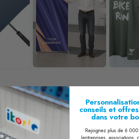
Personnalisation
conseils et offre
dans votre bo
DÉLAIS DE LIVRAISON ADAPTÉS
Nous vous proposons des délais adaptés au cas par cas :
Rejoignez plus de 6 000 
de 1 à 3 semaines selon votre projet.
p
(entreprises, associations, co