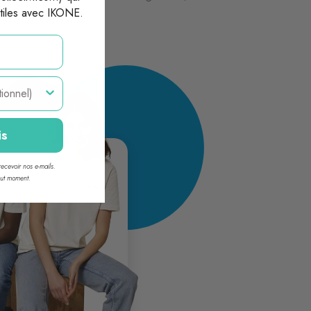
xtiles avec IKONE.
is
ecevoir nos e-mails.
out moment.