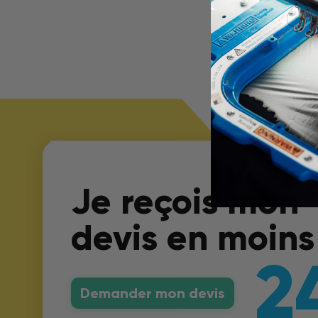
Je reçois mon
devis en moins
2
Demander mon devis