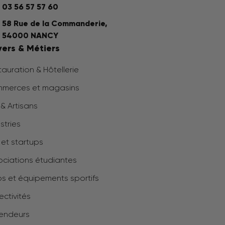
03 56 57 57 60
58 Rue de la Commanderie,
54000 NANCY
vers & Métiers
auration & Hôtellerie
merces et magasins
& Artisans
stries
 et startups
ociations étudiantes
bs et équipements sportifs
ectivités
endeurs