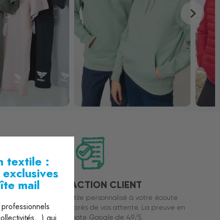
 textile :
s exclusives
îte mail
SATISFACTION CLIENT
Des conseillers en textile personnalisé à votre écoute
professionnels
our un service au plus près de vos attente. La preuve en
llectivités...) qui
est, notre note Google de 4,9/5.