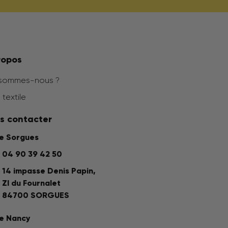
ropos
 sommes-nous ?
 textile
s contacter
ne Sorgues
04 90 39 42 50
14 impasse Denis Papin,
ZI du Fournalet
84700 SORGUES
e Nancy