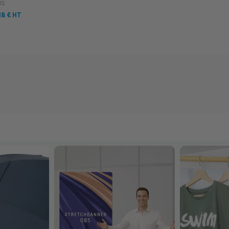
is
18 €