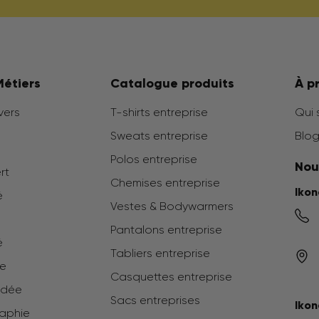
Métiers
Catalogue produits
À p
vers
T-shirts entreprise
Qui
Sweats entreprise
Blog
Polos entreprise
Nou
ert
Chemises entreprise
Iko
é
Vestes & Bodywarmers
Pantalons entreprise
é
Tabliers entreprise
ée
Casquettes entreprise
odée
Sacs entreprises
Ikon
raphie