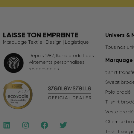
LAISSE TON EMPREINTE
Univers & 
Marquage Textile | Design | Logistique
Tous nos uni
Depuis 1982, Ikone produit des
Marquage
vêtements personnalisés
responsables.
t shirt transf
Sweat brod
Polo brodé
T-shirt brod
Veste brod
Chemise br
T-shirt serig