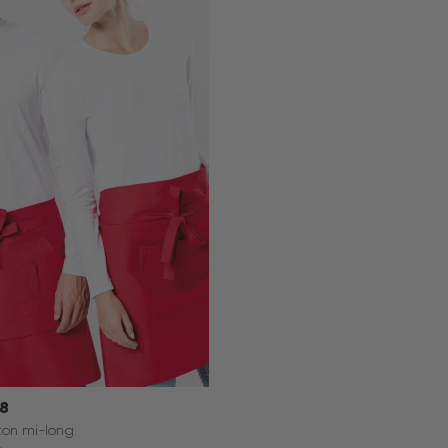
98
ton mi-long.