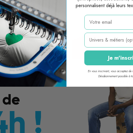
personnalisent déjà leurs te
email
Métier
Je m'inscr
En vous inscrivant, vous acceptez de r
Désabonnement possible à t
 de
4h !