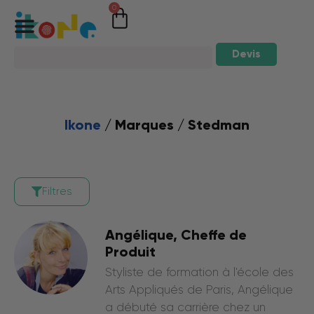
0
Devis
Ikone
/ Marques / Stedman
Filtres
Angélique, Cheffe de
Produit
Styliste de formation à l'école des
Arts Appliqués de Paris, Angélique
a débuté sa carrière chez un