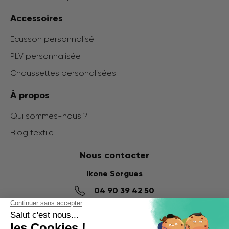
Accessoires
Ecusson personnalisé
PLV personnalisée
Chaussettes personalisées
À propos
Qui sommes-nous ?
Blog textile
Nous contacter
Ikone Sorgues
04 90 39 42 50
14 impasse Denis Papin,
ZI du Fournalet