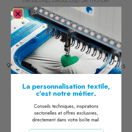
beaucoup, beaucoup de monde.
90% des emballages clients sont des
cartons réutilisés
La personnalisation textile,
Et une part de plus en plus importante de
c'est notre métier.
vêtements bio et recyclés.
Conseils techniques, inspirations
sectorielles et offres exclusives,
directement dans votre boîte mail.