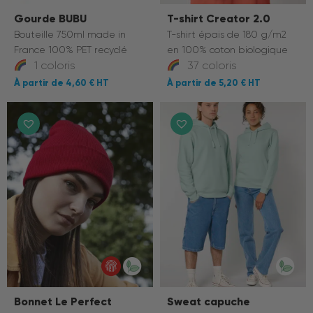
Gourde BUBU
T-shirt Creator 2.0
Bouteille 750ml made in
T-shirt épais de 180 g/m2
France 100% PET recyclé
en 100% coton biologique
1 coloris
37 coloris
4,60 €
5,20 €
Bonnet Le Perfect
Sweat capuche