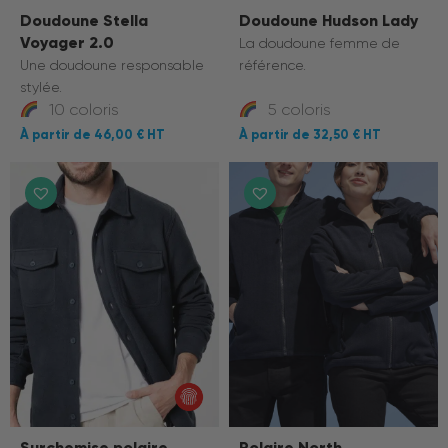
Doudoune Stella
Doudoune Hudson Lady
Voyager 2.0
La doudoune femme de
Une doudoune responsable
référence.
stylée.
10 coloris
5 coloris
46,00 €
32,50 €
Surchemise polaire
Polaire North