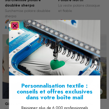
doublée sherpa
La veste polaire classique
Surchemise polaire doublée
et fiable.
sherpa
2 coloris
18 coloris
20,30 €
10,60 €
Personnalisation textile :
conseils et offres exclusives
dans votre boîte mail
Gilet Sherpa Liner
Bodywarmer Idaho
Rejoignez plus de 6 000 professionnels