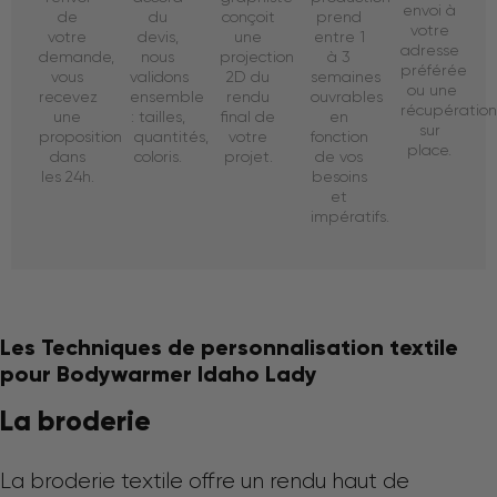
envoi à
de
du
conçoit
prend
votre
votre
devis,
une
entre 1
adresse
demande,
nous
projection
à 3
préférée
vous
validons
2D du
semaines
ou une
recevez
ensemble
rendu
ouvrables
récupératio
une
: tailles,
final de
en
sur
proposition
quantités,
votre
fonction
place.
dans
coloris.
projet.
de vos
les 24h.
besoins
et
impératifs.
Les Techniques de personnalisation textile
pour Bodywarmer Idaho Lady
La broderie
La broderie textile offre un rendu haut de