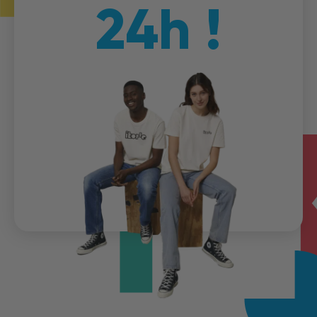
24h !