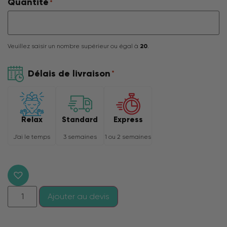
Quantité
*
Veuillez saisir un nombre supérieur ou égal à
20
.
Délais de livraison
*
Relax
Express
Standard
J'ai le temps
1 ou 2 semaines
3 semaines
Ajouter au devis