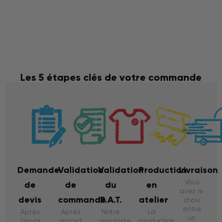
Les 5 étapes clés de votre commande
Demande
Validation
Validation
Production
Livraison
Vous
de
de
du
en
avez le
devis
commande
B.A.T.
atelier
choix
entre
Après
Après
Notre
La
un
l’envoi
accord
graphiste
production