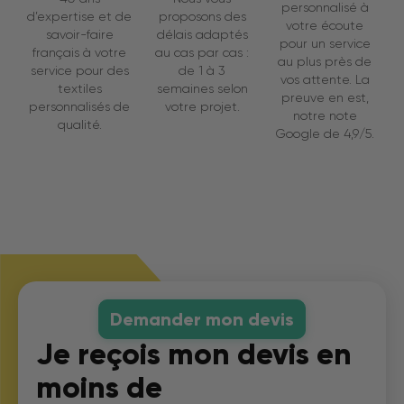
personnalisé à
d’expertise et de
proposons des
votre écoute
savoir-faire
délais adaptés
pour un service
français à votre
au cas par cas :
au plus près de
service pour des
de 1 à 3
vos attente. La
textiles
semaines selon
preuve en est,
personnalisés de
votre projet.
notre note
qualité.
Google de 4,9/5.
Demander mon devis
Je reçois mon devis en
moins de