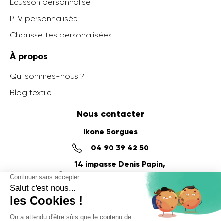
Ecusson personnalisé
PLV personnalisée
Chaussettes personalisées
À propos
Qui sommes-nous ?
Blog textile
Nous contacter
Ikone Sorgues
04 90 39 42 50
14 impasse Denis Papin,
ZI du Fournalet
84700 SORGUES
Ikone Nancy