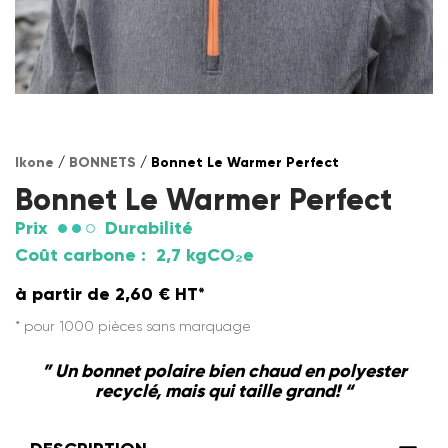
Ikone
/
BONNETS
/ Bonnet Le Warmer Perfect
Bonnet Le Warmer Perfect
Prix
Durabilité
Coût carbone :
2,7 kgCO₂e
à partir de
2,60
€
HT*
* pour 1000 pièces sans marquage
” Un bonnet polaire bien chaud en polyester
recyclé, mais qui taille grand! “