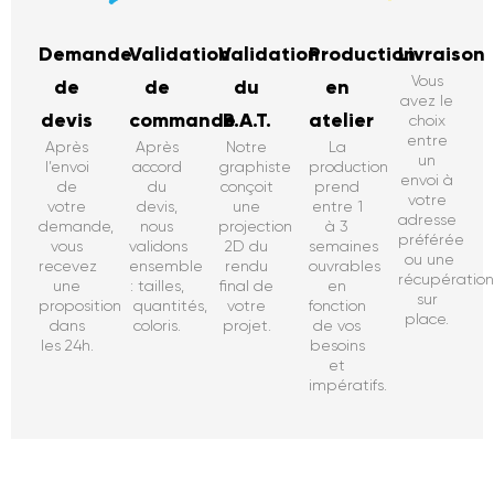
Demande
Validation
Validation
Production
Livraison
Vous
de
de
du
en
avez le
devis
commande
B.A.T.
atelier
choix
entre
Après
Après
Notre
La
un
l’envoi
accord
graphiste
production
envoi à
de
du
conçoit
prend
votre
votre
devis,
une
entre 1
adresse
demande,
nous
projection
à 3
préférée
vous
validons
2D du
semaines
ou une
recevez
ensemble
rendu
ouvrables
récupératio
une
: tailles,
final de
en
sur
proposition
quantités,
votre
fonction
place.
dans
coloris.
projet.
de vos
les 24h.
besoins
et
impératifs.