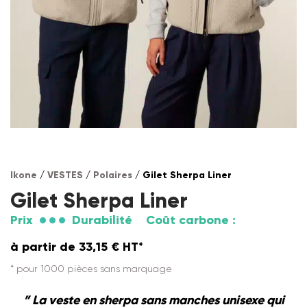
Ikone
/
VESTES
/
Polaires
/ Gilet Sherpa Liner
Gilet Sherpa Liner
Prix
Durabilité
Coût carbone :
à partir de
33,15
€
HT*
* pour 1000 pièces sans marquage
” La veste en sherpa sans manches unisexe qui