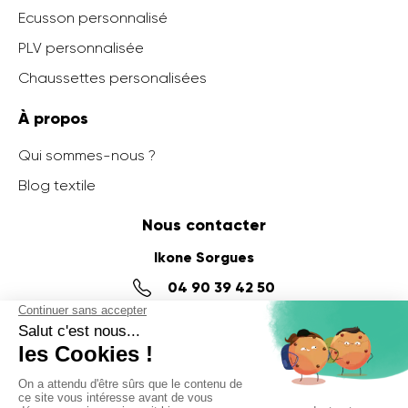
Ecusson personnalisé
PLV personnalisée
Chaussettes personalisées
À propos
Qui sommes-nous ?
Blog textile
Nous contacter
Ikone Sorgues
04 90 39 42 50
14 impasse Denis Papin,
ZI du Fournalet
84700 SORGUES
Ikone Nancy