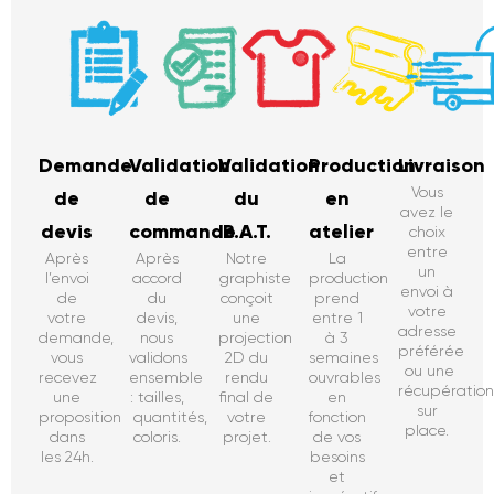
Demande
Validation
Validation
Production
Livraison
Vous
de
de
du
en
avez le
devis
commande
B.A.T.
atelier
choix
entre
Après
Après
Notre
La
un
l’envoi
accord
graphiste
production
envoi à
de
du
conçoit
prend
votre
votre
devis,
une
entre 1
adresse
demande,
nous
projection
à 3
préférée
vous
validons
2D du
semaines
ou une
recevez
ensemble
rendu
ouvrables
récupératio
une
: tailles,
final de
en
sur
proposition
quantités,
votre
fonction
place.
dans
coloris.
projet.
de vos
les 24h.
besoins
et