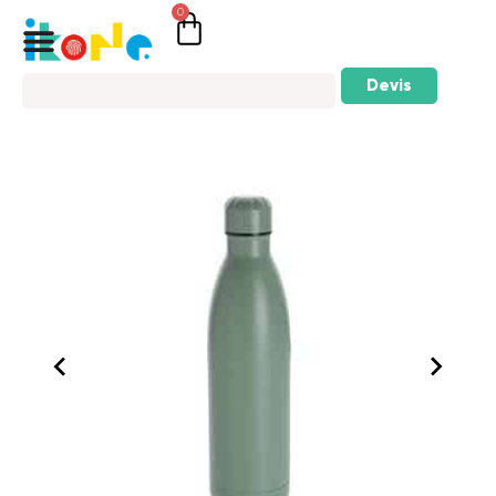
0
Devis