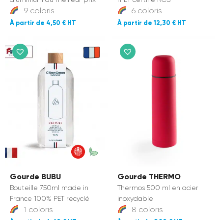
9 coloris
6 coloris
4,50 €
12,30 €
Gourde BUBU
Gourde THERMO
Bouteille 750ml made in
Thermos 500 ml en acier
France 100% PET recyclé
inoxydable
1 coloris
8 coloris