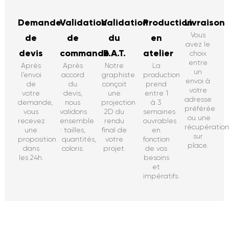
Demande
Validation
Validation
Production
Livraison
Vous
de
de
du
en
avez le
devis
commande
B.A.T.
atelier
choix
entre
Après
Après
Notre
La
un
l’envoi
accord
graphiste
production
envoi à
de
du
conçoit
prend
votre
votre
devis,
une
entre 1
adresse
demande,
nous
projection
à 3
préférée
vous
validons
2D du
semaines
ou une
recevez
ensemble
rendu
ouvrables
récupératio
une
: tailles,
final de
en
sur
proposition
quantités,
votre
fonction
place.
dans
coloris.
projet.
de vos
les 24h.
besoins
et
impératifs.