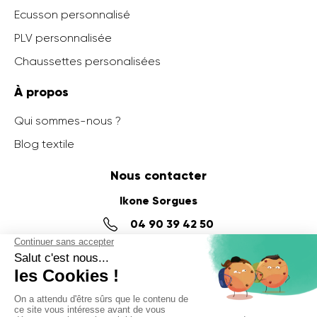
Ecusson personnalisé
PLV personnalisée
Chaussettes personalisées
À propos
Qui sommes-nous ?
Blog textile
Nous contacter
Ikone Sorgues
04 90 39 42 50
14 impasse Denis Papin,
ZI du Fournalet
84700 SORGUES
Ikone Nancy