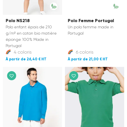
Polo NS218
Polo Femme Portugal
Polo enfant épais de 210
Un polo femme made in
g/m² en coton bio matière
Portugal
éponge 100% Made in
Portugal
4 coloris
6 coloris
La personnalisation textile,
26,40 €
21,00 €
c'est notre métier.
Conseils techniques, inspirations
sectorielles et offres exclusives,
directement dans votre boîte mail.
email