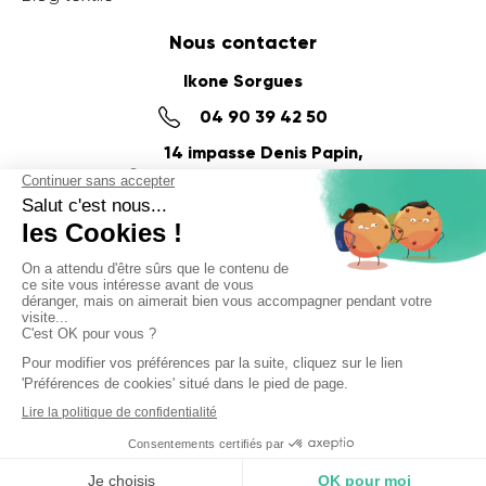
Nous contacter
Ikone Sorgues
04 90 39 42 50
14 impasse Denis Papin,
ZI du Fournalet
84700 SORGUES
Ikone Nancy
03 56 57 57 60
58 Rue de la Commanderie,
54000 NANCY
© Ikone 2025
Politique de confidentialité
Mentions légales
CGV