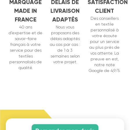
MARQUAGE
DÉLAIS DE
SATISFACTION
MADE IN
LIVRAISON
CLIENT
FRANCE
ADAPTÉS
Des conseillers
en textile
40 ans
Nous vous
personnalisé à
d’expertise et de
proposons des
votre écoute
savoir-faire
délais adaptés
pour un service
français à votre
au cas par cas :
au plus près de
service pour des
de 1 à 3
vos attente. La
textiles
semaines selon
preuve en est,
personnalisés de
votre projet.
notre note
qualité.
Google de 4,9/5.