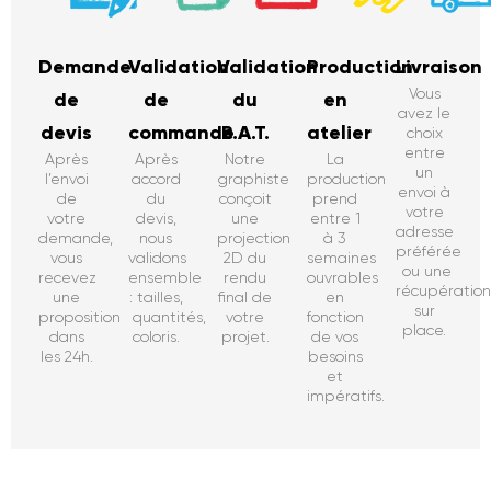
Demande
Validation
Validation
Production
Livraison
Vous
de
de
du
en
avez le
devis
commande
B.A.T.
atelier
choix
entre
Après
Après
Notre
La
un
l’envoi
accord
graphiste
production
envoi à
de
du
conçoit
prend
votre
votre
devis,
une
entre 1
adresse
demande,
nous
projection
à 3
préférée
vous
validons
2D du
semaines
ou une
recevez
ensemble
rendu
ouvrables
récupératio
une
: tailles,
final de
en
sur
proposition
quantités,
votre
fonction
place.
dans
coloris.
projet.
de vos
les 24h.
besoins
et
impératifs.