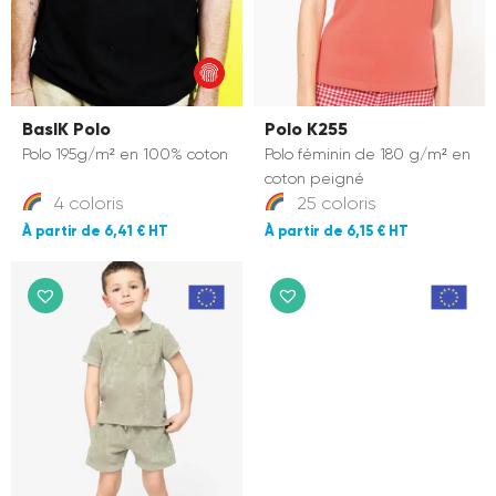
BasIK Polo
Polo K255
Polo 195g/m² en 100% coton
Polo féminin de 180 g/m² en
coton peigné
4 coloris
25 coloris
6,41 €
6,15 €