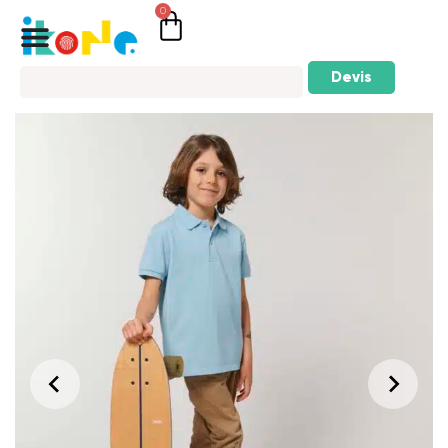
0
Devis