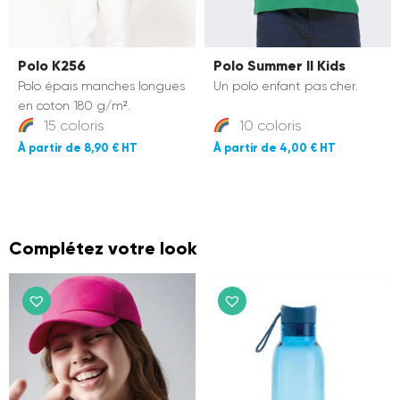
Je m'inscris
En vous inscrivant, vous acceptez de recevoir nos e-mails.
Désabonnement possible à tout moment.
Polo K256
Polo Summer II Kids
Polo épais manches longues
Un polo enfant pas cher.
en coton 180 g/m².
15 coloris
10 coloris
8,90 €
4,00 €
Complétez votre look