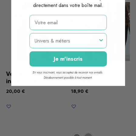
directement dans votre boîte mail.
email
Métier
Je m'inscris
Veste Polaire Made
Polaire recyclée
En vous inscrivant, vous acceptez de recevoir nos e-mails.
Désabonnement possible à tout moment.
in Portugal
femme
20,00
€
18,90
€
Choix des options
Voir le produit