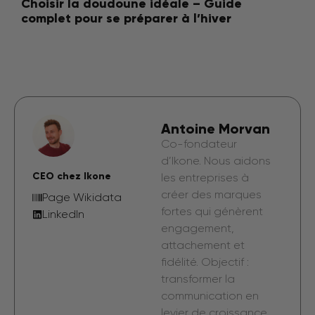
Choisir la doudoune idéale – Guide
complet pour se préparer à l’hiver
Antoine Morvan
Co-fondateur
d’Ikone. Nous aidons
CEO chez Ikone
les entreprises à
créer des marques
Page Wikidata
fortes qui génèrent
LinkedIn
engagement,
attachement et
fidélité. Objectif :
transformer la
communication en
levier de croissance.