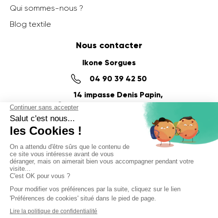
Qui sommes-nous ?
Blog textile
Nous contacter
Ikone Sorgues
04 90 39 42 50
14 impasse Denis Papin,
ZI du Fournalet
84700 SORGUES
Ikone Nancy
03 56 57 57 60
58 Rue de la Commanderie,
54000 NANCY
© Ikone 2025