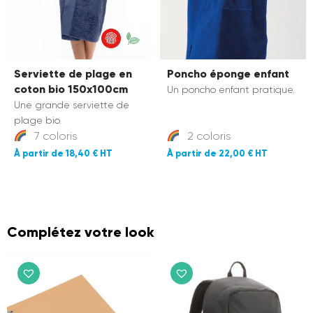
Personnalisation textile :
conseils et offres exclusives
dans votre boîte mail
Rejoignez plus de 6 000 professionnels
Serviette de plage en
Poncho éponge enfant
(entreprises, associations, collectivités...) qui
coton bio 150x100cm
Un poncho enfant pratique.
personnalisent déjà leurs textiles avec IKONE.
Une grande serviette de
plage bio.
email
7 coloris
2 coloris
18,40 €
22,00 €
Je m'inscris
En vous inscrivant, vous acceptez de recevoir nos e-mails.
Complétez votre look
Désabonnement possible à tout moment.