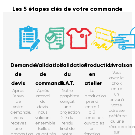
Les 5 étapes clés de votre commande
Demande
Validation
Validation
Production
Livraison
Vous
de
de
du
en
avez le
devis
commande
B.A.T.
atelier
choix
entre
Après
Après
Notre
La
un
l’envoi
accord
graphiste
production
envoi à
de
du
conçoit
prend
votre
votre
devis,
une
entre 1
adresse
demande,
nous
projection
à 3
préférée
vous
validons
2D du
semaines
ou une
recevez
ensemble
rendu
ouvrables
récupératio
une
: tailles,
final de
en
sur
proposition
quantités,
votre
fonction