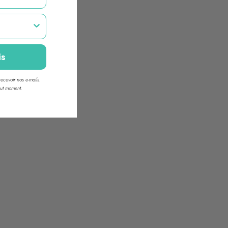
is
ecevoir nos e-mails.
out moment.