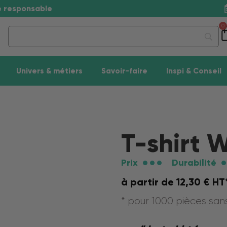
se responsable
0
Univers & métiers
Savoir-faire
Inspi & Conseil
T-shirt W
Prix
Durabilité
à partir de
12,30
€
HT
* pour 1000 pièces sa