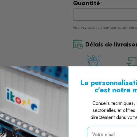
Quantité
*
Veuillez saisir un nombre supérieur 
Délais de livraiso
Relax
Stand
La personnalisati
J'ai le temps
3 sema
c'est notre 
Conseils techniques, i
sectorielles et offres
directement dans votre
Ajouter au devis
email