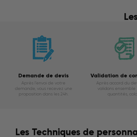
Le
Demande de devis
Validation de c
Après l’envoi de votre
Après accord du dev
demande, vous recevez une
validons ensemble : 
proposition dans les 24h.
quantités, color
Les Techniques de personnali