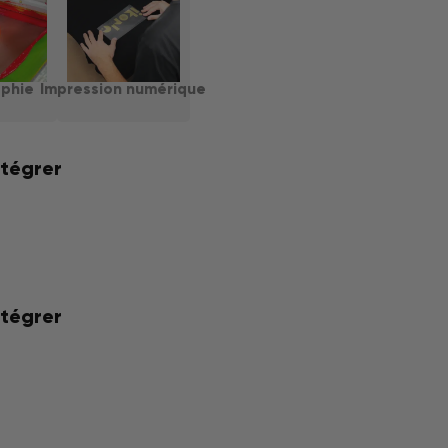
aphie
Impression numérique
ntégrer
ntégrer