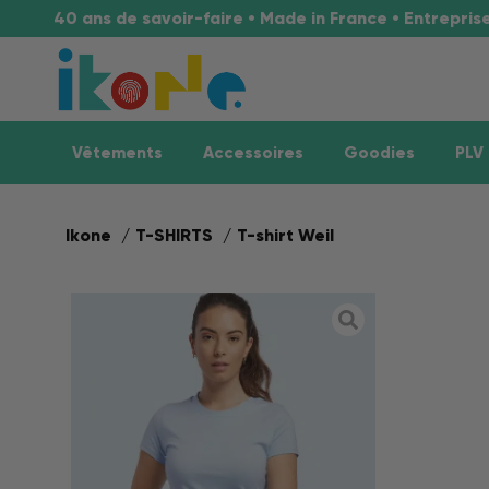
40 ans de savoir-faire • Made in France • Entrepri
Vêtements
Accessoires
Goodies
PLV
Ikone
T-SHIRTS
T-shirt Weil