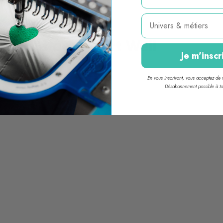
Métier
ations de T-shirt Weil
Je m'inscr
En vous inscrivant, vous acceptez de r
Désabonnement possible à t