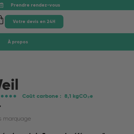
Prendre rendez-vous
Votre devis en 24H
À propos
eil
Coût carbone :
8,1 kgCO₂e
*
ns marquage