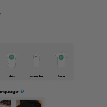
3
dos
manche
face
arquage
*