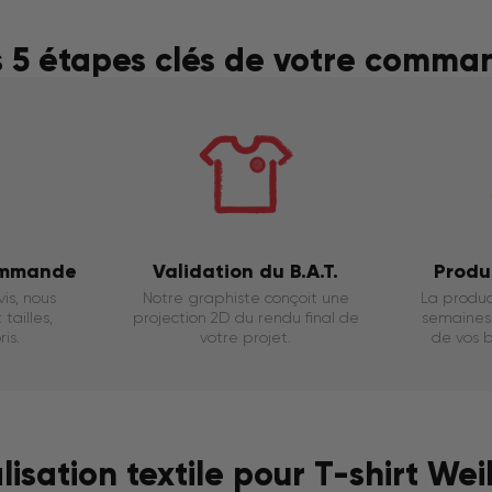
s 5 étapes clés de votre comma
ommande
Validation du B.A.T.
Produ
is, nous
Notre graphiste conçoit une
La produc
tailles,
projection 2D du rendu final de
semaines 
is.
votre projet.
de vos b
sation textile pour T-shirt Wei