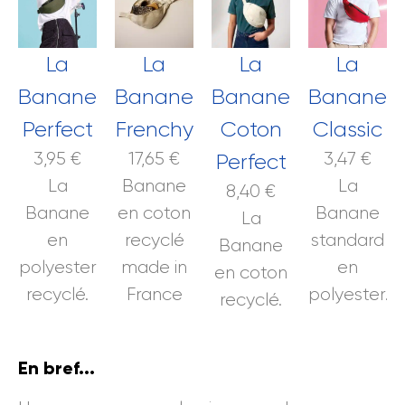
La
La
La
La
Banane
Banane
Banane
Banane
Perfect
Frenchy
Coton
Classic
3,95
€
17,65
€
3,47
€
Perfect
La
Banane
La
8,40
€
Banane
en coton
Banane
La
en
recyclé
standard
Banane
polyester
made in
en
en coton
recyclé.
France
polyester.
recyclé.
En bref...