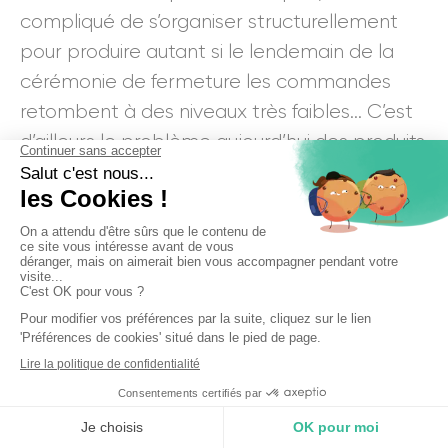
compliqué de s’organiser structurellement
pour produire autant si le lendemain de la
cérémonie de fermeture les commandes
retombent à des niveaux très faibles… C’est
d’ailleurs le problème aujourd’hui des produits
MIF, qui ont globalement des stocks assez
limités!
Si vous avez un doute, nos experts sont là
pour répondre à toutes vos questions.
Votre devis en 24H
×
Ajouter
IKONE
à vos sources préférées Google
Vous aimerez lire ces articles…